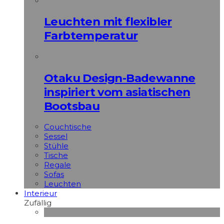
Leuchten mit flexibler
Farbtemperatur
Otaku Design-Badewanne
inspiriert vom asiatischen
Bootsbau
Couchtische
Sessel
Stühle
Tische
Regale
Sofas
Leuchten
Interieur
Zufällig