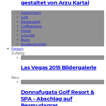
gestaltet von Arzu Kartal
Apart­ment
Loft
Restaurant
Coffeeshop
Hotel
Lounge
Büro
Kinderzimmer
Reisen
Zufällig
Las Vegas 2015 Bildergalerie
Neu
Donnafugata Golf Resort &
SPA – Abschlag auf
Bermudagras