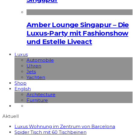
Amber Lounge Singapur – Die
Luxus-Party mit Fashionshow
und Estelle Liveact
Luxus
Automobile
Uhren
Jets
Yachten
Shop
English
Architecture
Furniture
Aktuell
Luxus Wohnung im Zentrum von Barcelona
Spider Tisch mit 60 Tischbeinen