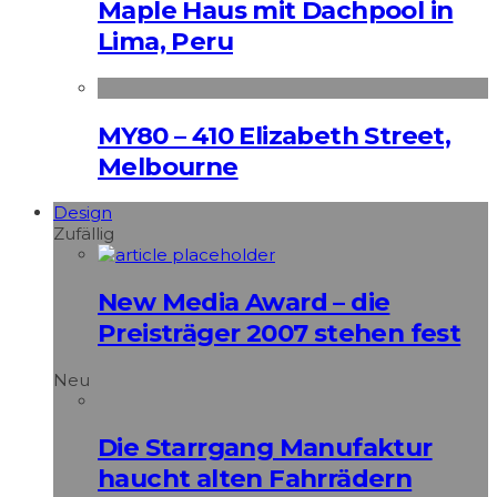
Maple Haus mit Dachpool in
Lima, Peru
MY80 – 410 Elizabeth Street,
Melbourne
Design
Zufällig
New Media Award – die
Preisträger 2007 stehen fest
Neu
Die Starrgang Manufaktur
haucht alten Fahrrädern