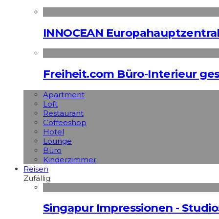
INNOCEAN Europahauptzentrale
Freiheit.com Büro-Interieur ges
Apart­ment
Loft
Restaurant
Coffeeshop
Hotel
Lounge
Büro
Kinderzimmer
Reisen
Zufällig
Singapur Impressionen - Studio5