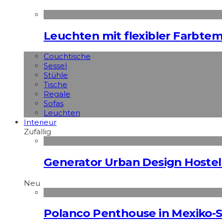
Leuchten mit flexibler Farbte
Couchtische
Sessel
Stühle
Tische
Regale
Sofas
Leuchten
Interieur
Zufällig
Generator Urban Design Hostels
Neu
Polanco Penthouse in Mexiko-