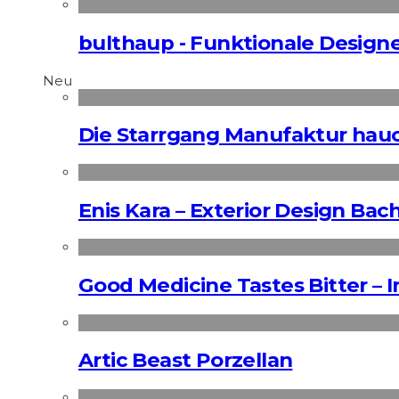
bulthaup - Funktionale Desig
Neu
Die Starrgang Manufaktur hauc
Enis Kara – Exterior Design Bac
Good Medicine Tastes Bitter – 
Artic Beast Porzellan