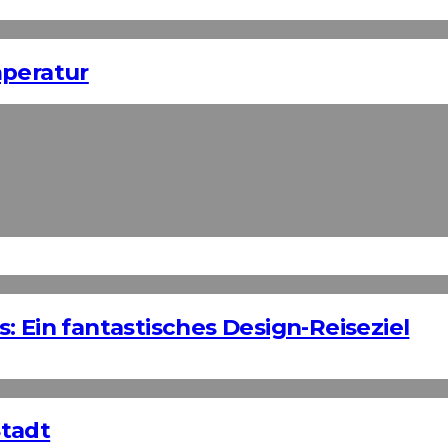
mperatur
: Ein fantastisches Design-Reiseziel
Stadt