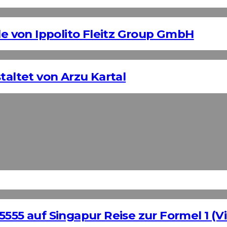
 von Ippolito Fleitz Group GmbH
taltet von Arzu Kartal
555 auf Singapur Reise zur Formel 1 (Vi