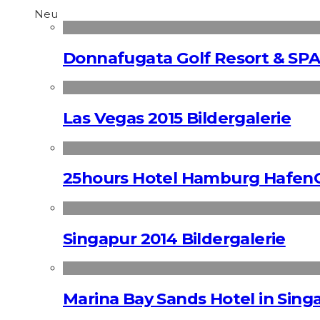
Neu
Donnafugata Golf Resort & SPA
Las Vegas 2015 Bildergalerie
25hours Hotel Hamburg HafenC
Singapur 2014 Bildergalerie
Marina Bay Sands Hotel in Singa