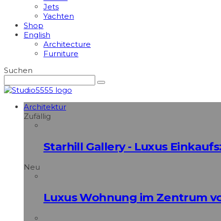
Jets
Yachten
Shop
English
Architecture
Furniture
Suchen
Architektur
Zufällig
Starhill Gallery - Luxus Einkau
Neu
Luxus Wohnung im Zentrum vo