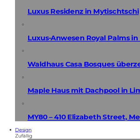
Luxus Residenz in Mytischtschi
Luxus-Anwesen Royal Palms in 
Waldhaus Casa Bosques überz
Maple Haus mit Dachpool in Li
MY80 – 410 Elizabeth Street, M
Design
Zufällig