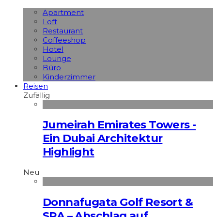
Apart­ment
Loft
Restaurant
Coffeeshop
Hotel
Lounge
Büro
Kinderzimmer
Reisen
Zufällig
Jumeirah Emirates Towers -
Ein Dubai Architektur
Highlight
Neu
Donnafugata Golf Resort &
SPA – Abschlag auf