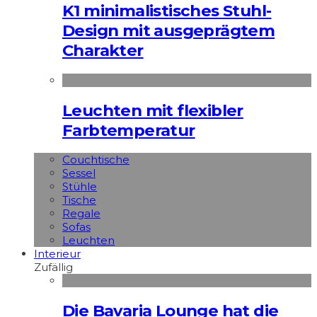
K1 minimalistisches Stuhl-
Design mit ausgeprägtem
Charakter
Leuchten mit flexibler
Farbtemperatur
Couchtische
Sessel
Stühle
Tische
Regale
Sofas
Leuchten
Interieur
Zufällig
Die Bavaria Lounge hat die