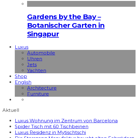
Gardens by the Bay –
Botanischer Garten in
Singapur
Luxus
Automobile
Uhren
Jets
Yachten
Shop
English
Architecture
Furniture
Aktuell
Luxus Wohnung im Zentrum von Barcelona
Spider Tisch mit 60 Tischbeinen
Luxus Residenz in Mytischtschi