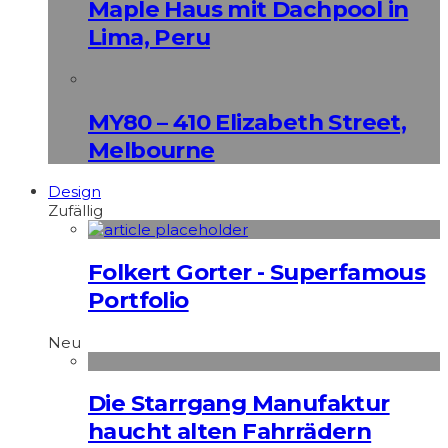
Maple Haus mit Dachpool in
Lima, Peru
MY80 – 410 Elizabeth Street,
Melbourne
Design
Zufällig
Folkert Gorter - Superfamous
Portfolio
Neu
Die Starrgang Manufaktur
haucht alten Fahrrädern