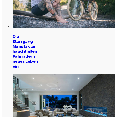
Die
Starrgang
Manufaktur
haucht alten
Fahrrädern
neues Leben
ein