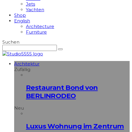
Jets
Yachten
Shop
English
Architecture
Furniture
Suchen
Architektur
Zufällig
Restaurant Bond von
BERLINRODEO
Neu
Luxus Wohnung im Zentrum