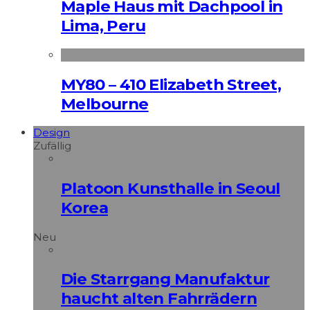
Maple Haus mit Dachpool in
Lima, Peru
MY80 – 410 Elizabeth Street,
Melbourne
Design
Zufällig
Platoon Kunsthalle in Seoul
Korea
Neu
Die Starrgang Manufaktur
haucht alten Fahrrädern