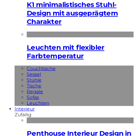
K1 minimalistisches Stuhl-
Design mit ausgeprägtem
Charakter
Leuchten mit flexibler
Farbtemperatur
Couchtische
Sessel
Stühle
Tische
Regale
Sofas
Leuchten
Interieur
Zufällig
Penthouse Interieur Design in