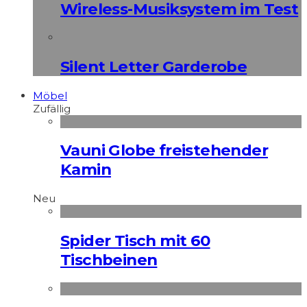
Wireless-Musiksystem im Test
Silent Letter Garderobe
Möbel
Zufällig
Vauni Globe freistehender
Kamin
Neu
Spider Tisch mit 60
Tischbeinen