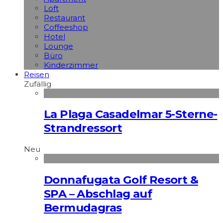
Loft
Restaurant
Coffeeshop
Hotel
Lounge
Büro
Kinderzimmer
Reisen
Zufällig
La Plaga Casadelmar 5-Sterne-
Strandressort
Neu
Donnafugata Golf Resort &
SPA – Abschlag auf
Bermudagras