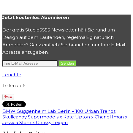
Jetzt kostenlos Abonnieren
Der gratis Studio5555 Newsletter hält Sie rund um
Design auf dem Laufenden, regelmäßig natürlich.
Anmelden? Ganz einfach! Sie brauchen nur Ihre E-Mail-
Adresse anzugeben.
Leuchte
Teilen auf:
BMW Guggenheim Lab Berlin – 100 Urban Trends
Skullcandy Supermodels x Kate Upton x Chanel Iman x
Jessica Stam x Chrissy Teigen