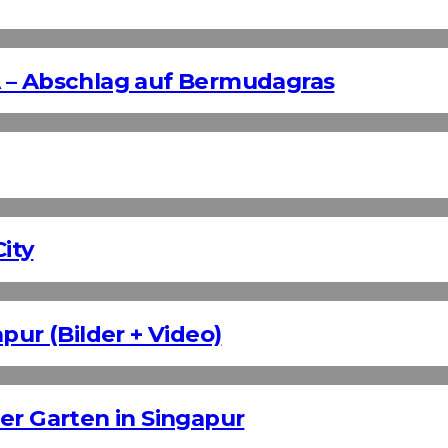
 – Abschlag auf Bermudagras
ity
pur (Bilder + Video)
er Garten in Singapur