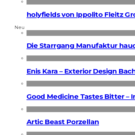
holyfields von Ippolito Fleitz G
Neu
Die Starrgang Manufaktur hauc
Enis Kara – Exterior Design Bac
Good Medicine Tastes Bitter – 
Artic Beast Porzellan