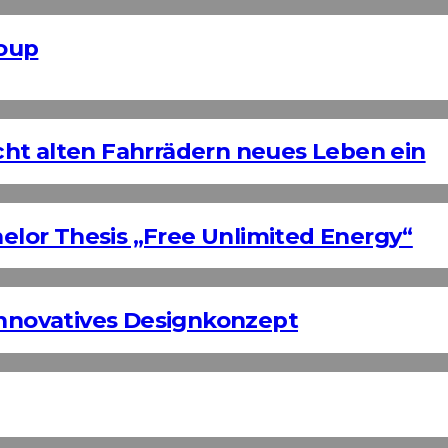
roup
ht alten Fahrrädern neues Leben ein
helor Thesis „Free Unlimited Energy“
Innovatives Designkonzept