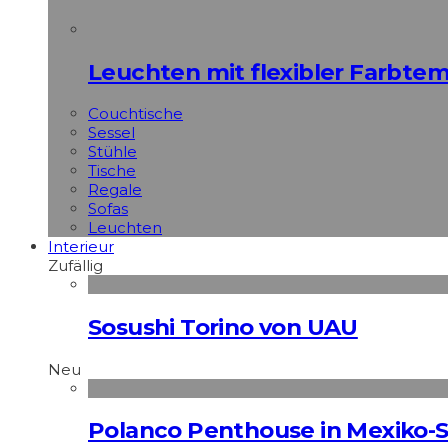
Leuchten mit flexibler Farbte
Couchtische
Sessel
Stühle
Tische
Regale
Sofas
Leuchten
Interieur
Zufällig
Sosushi Torino von UAU
Neu
Polanco Penthouse in Mexiko-