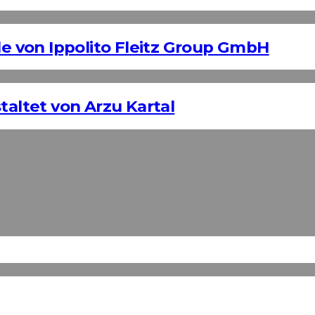
 von Ippolito Fleitz Group GmbH
taltet von Arzu Kartal