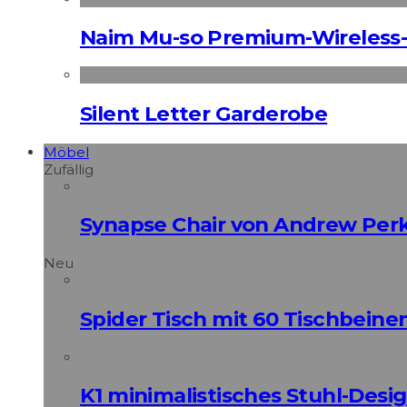
Naim Mu-so Premium-Wireless-
Silent Letter Garderobe
Möbel
Zufällig
Synapse Chair von Andrew Perk
Neu
Spider Tisch mit 60 Tischbeine
K1 minimalistisches Stuhl-Des