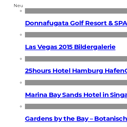
Neu
Donnafugata Golf Resort & SPA
Las Vegas 2015 Bildergalerie
25hours Hotel Hamburg HafenC
Marina Bay Sands Hotel in Singa
Gardens by the Bay – Botanisch