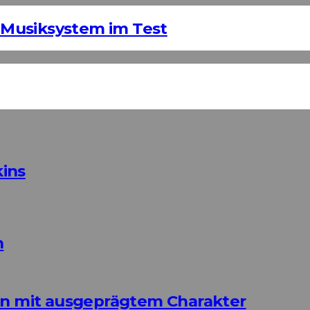
Musiksystem im Test
ins
n
ign mit ausgeprägtem Charakter