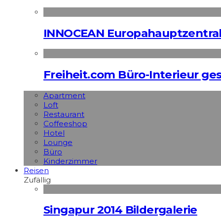
INNOCEAN Europahauptzentrale
Freiheit.com Büro-Interieur ges
Apart­ment
Loft
Restaurant
Coffeeshop
Hotel
Lounge
Büro
Kinderzimmer
Reisen
Zufällig
Singapur 2014 Bildergalerie