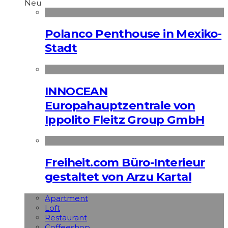
Neu
Polanco Penthouse in Mexiko-
Stadt
INNOCEAN
Europahauptzentrale von
Ippolito Fleitz Group GmbH
Freiheit.com Büro-Interieur
gestaltet von Arzu Kartal
Apart­ment
Loft
Restaurant
Coffeeshop