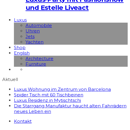
und Estelle Liveact
Luxus
Automobile
Uhren
Jets
Yachten
Shop
English
Architecture
Furniture
Aktuell
Luxus Wohnung im Zentrum von Barcelona
Spider Tisch mit 60 Tischbeinen
Luxus Residenz in Mytischtschi
Die Starrgang Manufaktur haucht alten Fahrrädern
neues Leben ein
Kontakt