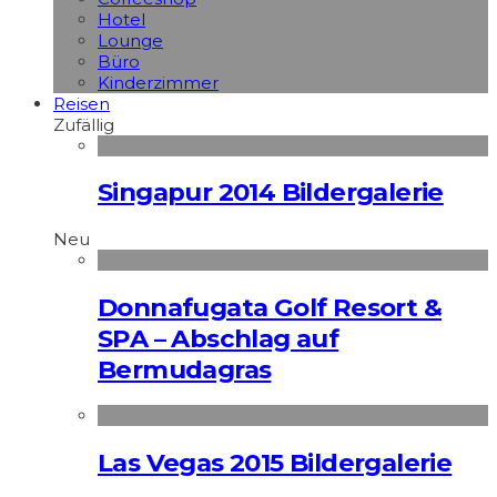
Hotel
Lounge
Büro
Kinderzimmer
Reisen
Zufällig
Singapur 2014 Bildergalerie
Neu
Donnafugata Golf Resort &
SPA – Abschlag auf
Bermudagras
Las Vegas 2015 Bildergalerie