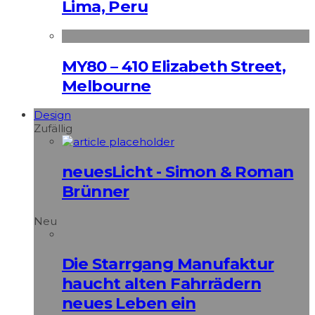
Lima, Peru
MY80 – 410 Elizabeth Street,
Melbourne
Design
Zufällig
neuesLicht - Simon & Roman
Brünner
Neu
Die Starrgang Manufaktur
haucht alten Fahrrädern
neues Leben ein