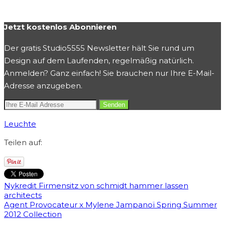
Jetzt kostenlos Abonnieren
Der gratis Studio5555 Newsletter hält Sie rund um
Design auf dem Laufenden, regelmäßig natürlich.
Anmelden? Ganz einfach! Sie brauchen nur Ihre E-Mail-
Adresse anzugeben.
Leuchte
Teilen auf:
Nykredit Firmensitz von schmidt hammer lassen
architects
Agent Provocateur x Mylene Jampanoï Spring Summer
2012 Collection