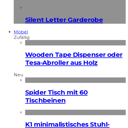
Silent Letter Garderobe
Möbel
Zufällig
Wooden Tape Dispenser oder
Tesa-Abroller aus Holz
Neu
Spider Tisch mit 60
Tischbeinen
K1 minimalistisches Stuhl-