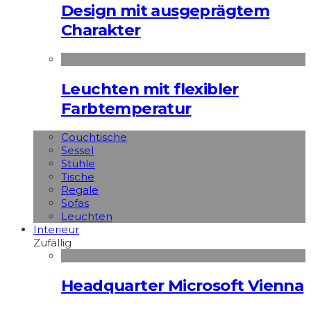
Design mit ausgeprägtem
Charakter
Leuchten mit flexibler
Farbtemperatur
Couchtische
Sessel
Stühle
Tische
Regale
Sofas
Leuchten
Interieur
Zufällig
Headquarter Microsoft Vienna