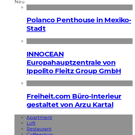
Neu
Polanco Penthouse in Mexiko-
Stadt
INNOCEAN
Europahauptzentrale von
Ippolito Fleitz Group GmbH
Freiheit.com Büro-Interieur
gestaltet von Arzu Kartal
Apart­ment
Loft
Restaurant
Coffeeshop