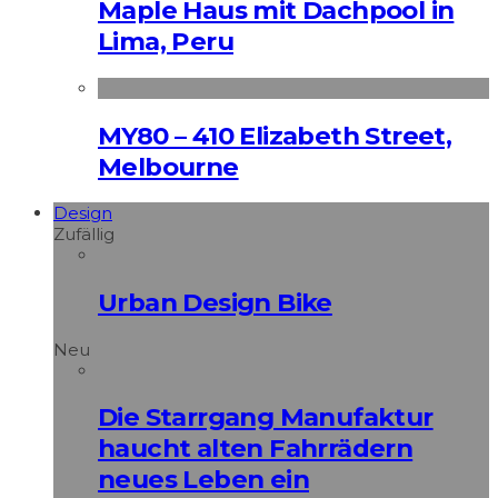
Maple Haus mit Dachpool in
Lima, Peru
MY80 – 410 Elizabeth Street,
Melbourne
Design
Zufällig
Urban Design Bike
Neu
Die Starrgang Manufaktur
haucht alten Fahrrädern
neues Leben ein