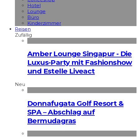
Hotel
Lounge
Büro
Kinderzimmer
Reisen
Zufällig
Amber Lounge Singapur - Die
Luxus-Party mit Fashionshow
und Estelle Liveact
Neu
Donnafugata Golf Resort &
SPA – Abschlag auf
Bermudagras