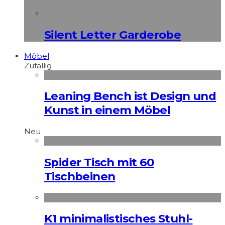
Silent Letter Garderobe
Möbel
Zufällig
Leaning Bench ist Design und
Kunst in einem Möbel
Neu
Spider Tisch mit 60
Tischbeinen
K1 minimalistisches Stuhl-