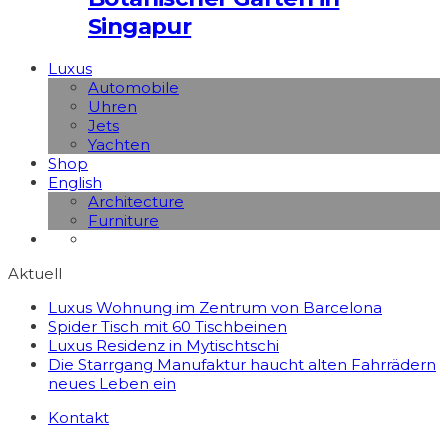
Singapur
Luxus
Automobile
Uhren
Jets
Yachten
Shop
English
Architecture
Furniture
Aktuell
Luxus Wohnung im Zentrum von Barcelona
Spider Tisch mit 60 Tischbeinen
Luxus Residenz in Mytischtschi
Die Starrgang Manufaktur haucht alten Fahrrädern
neues Leben ein
Kontakt