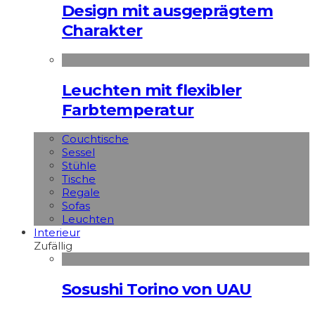
Design mit ausgeprägtem
Charakter
Leuchten mit flexibler
Farbtemperatur
Couchtische
Sessel
Stühle
Tische
Regale
Sofas
Leuchten
Interieur
Zufällig
Sosushi Torino von UAU