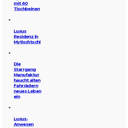
mit 60
Tischbeinen
Luxus
Residenz in
Mytischtschi
Die
Starrgang
Manufaktur
haucht alten
Fahrrädern
neues Leben
ein
Luxus-
Anwesen