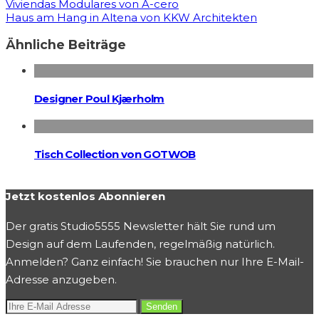
Viviendas Modulares von A-cero
Haus am Hang in Altena von KKW Architekten
Ähnliche Beiträge
Designer Poul Kjærholm
Tisch Collection von GOTWOB
Jetzt kostenlos Abonnieren
Der gratis Studio5555 Newsletter hält Sie rund um
Design auf dem Laufenden, regelmäßig natürlich.
Anmelden? Ganz einfach! Sie brauchen nur Ihre E-Mail-
Adresse anzugeben.