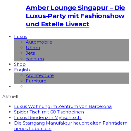
Amber Lounge Singapur – Die
Luxus-Party mit Fashionshow
und Estelle Liveact
Luxus
Automobile
Uhren
Jets
Yachten
Shop
English
Architecture
Furniture
Aktuell
Luxus Wohnung im Zentrum von Barcelona
Spider Tisch mit 60 Tischbeinen
Luxus Residenz in Mytischtschi
Die Starrgang Manufaktur haucht alten Fahrrädern
neues Leben ein