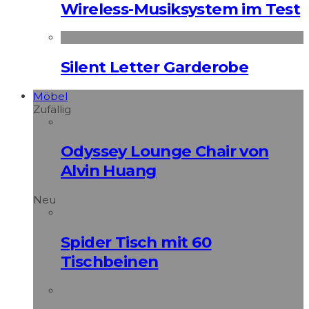
Wireless-Musiksystem im Test
Silent Letter Garderobe
Möbel
Zufällig
Odyssey Lounge Chair von
Alvin Huang
Neu
Spider Tisch mit 60
Tischbeinen