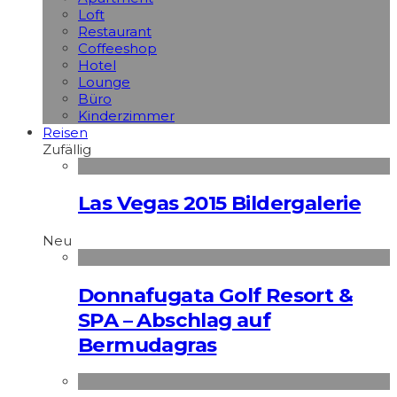
Loft
Restaurant
Coffeeshop
Hotel
Lounge
Büro
Kinderzimmer
Reisen
Zufällig
Las Vegas 2015 Bildergalerie
Neu
Donnafugata Golf Resort &
SPA – Abschlag auf
Bermudagras