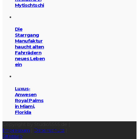
Mytischtschi
Die
Starrgang
Manufaktur
haucht alten
Fahrrädern
neues Leben
ein
Luxus-
Anwesen
Royal Palms
in Miami,
Florida
Copyright by Studio5555.de |
Impressum
|
Datenschutz
|
Sitemap