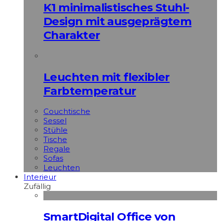
K1 minimalistisches Stuhl-
Design mit ausgeprägtem
Charakter
Leuchten mit flexibler
Farbtemperatur
Couchtische
Sessel
Stühle
Tische
Regale
Sofas
Leuchten
Interieur
Zufällig
SmartDigital Office von