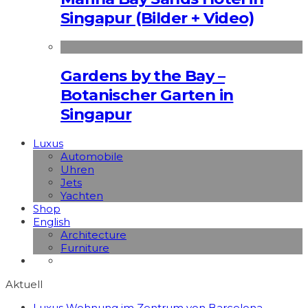
Singapur (Bilder + Video)
Gardens by the Bay –
Botanischer Garten in
Singapur
Luxus
Automobile
Uhren
Jets
Yachten
Shop
English
Architecture
Furniture
Aktuell
Luxus Wohnung im Zentrum von Barcelona