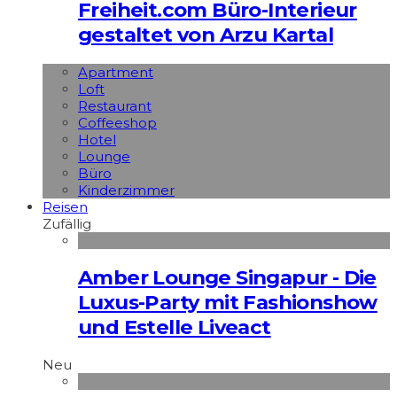
Freiheit.com Büro-Interieur
gestaltet von Arzu Kartal
Apart­ment
Loft
Restaurant
Coffeeshop
Hotel
Lounge
Büro
Kinderzimmer
Reisen
Zufällig
Amber Lounge Singapur - Die
Luxus-Party mit Fashionshow
und Estelle Liveact
Neu