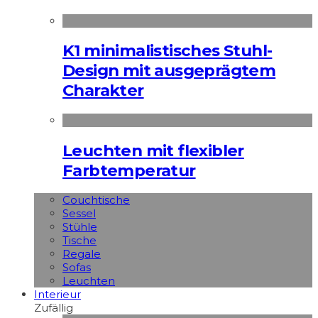
K1 minimalistisches Stuhl-
Design mit ausgeprägtem
Charakter
Leuchten mit flexibler
Farbtemperatur
Couchtische
Sessel
Stühle
Tische
Regale
Sofas
Leuchten
Interieur
Zufällig