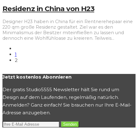
Residenz in China von H23
Designer H23 haben in China für ein Rentnerehepaar eine
220 qm große Residenz gestaltet. Ziel war es den
Minimalismus der Besitzer miteinfließen zu lassen und
dennoch eine Wohlfühloase zu kreieren. Teilweis
...
1
2
Jetzt kostenlos Abonnieren
Der gratis Studio5555 Newsletter hält Sie rund um
Design auf dem Laufenden, regelmäßig natürlich.
Anmelden? Ganz einfach! Sie brauchen nur Ihre E-Mail-
Adresse anzugeben.