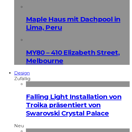
Maple Haus mit Dachpool in
Lima, Peru
MY80 – 410 Elizabeth Street,
Melbourne
Design
Zufällig
Falling Light Installation von
Troika präsentiert von
Swarovski Crystal Palace
Neu