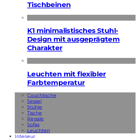
Tischbeinen
K1 minimalistisches Stuhl-
Design mit ausgeprägtem
Charakter
Leuchten mit flexibler
Farbtemperatur
Couchtische
Sessel
Stühle
Tische
Regale
Sofas
Leuchten
Interieur