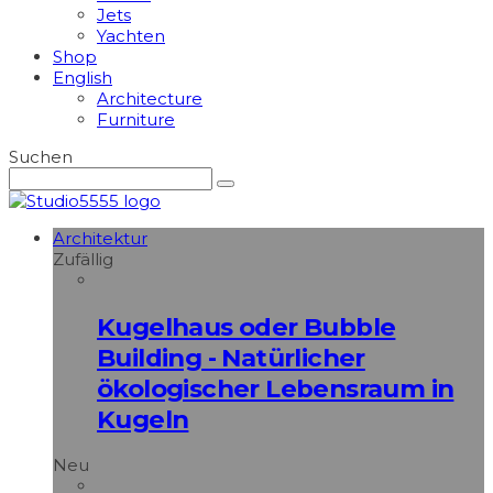
Jets
Yachten
Shop
English
Architecture
Furniture
Suchen
Architektur
Zufällig
Kugelhaus oder Bubble
Building - Natürlicher
ökologischer Lebensraum in
Kugeln
Neu