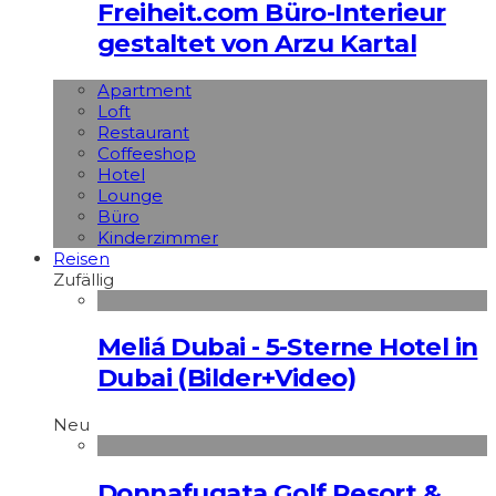
Freiheit.com Büro-Interieur
gestaltet von Arzu Kartal
Apart­ment
Loft
Restaurant
Coffeeshop
Hotel
Lounge
Büro
Kinderzimmer
Reisen
Zufällig
Meliá Dubai - 5-Sterne Hotel in
Dubai (Bilder+Video)
Neu
Donnafugata Golf Resort &