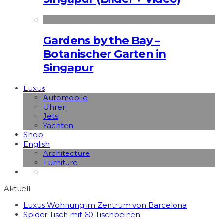
Gardens by the Bay –
Botanischer Garten in
Singapur
Luxus
Automobile
Uhren
Jets
Yachten
Shop
English
Architecture
Furniture
Aktuell
Luxus Wohnung im Zentrum von Barcelona
Spider Tisch mit 60 Tischbeinen