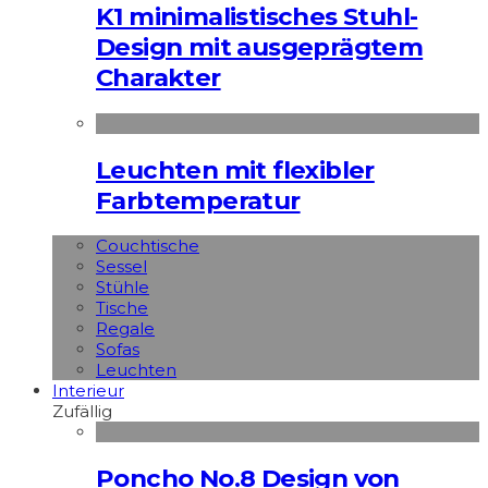
K1 minimalistisches Stuhl-
Design mit ausgeprägtem
Charakter
Leuchten mit flexibler
Farbtemperatur
Couchtische
Sessel
Stühle
Tische
Regale
Sofas
Leuchten
Interieur
Zufällig
Poncho No.8 Design von