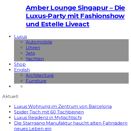
Amber Lounge Singapur – Die
Luxus-Party mit Fashionshow
und Estelle Liveact
Luxus
Automobile
Uhren
Jets
Yachten
Shop
English
Architecture
Furniture
Aktuell
Luxus Wohnung im Zentrum von Barcelona
Spider Tisch mit 60 Tischbeinen
Luxus Residenz in Mytischtschi
Die Starrgang Manufaktur haucht alten Fahrrädern
neues Leben ein