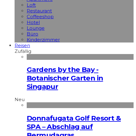
Loft
Restaurant
Coffeeshop
Hotel
Lounge
Büro
Kinderzimmer
Reisen
Zufällig
Gardens by the Bay -
Botanischer Garten in
Singapur
Neu
Donnafugata Golf Resort &
SPA – Abschlag auf
Bermudagras