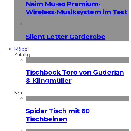
Naim Mu-so Premium-
Wireless-Musiksystem im Test
Silent Letter Garderobe
Möbel
Zufällig
Tischbock Toro von Guderian
& Klingmüller
Neu
Spider Tisch mit 60
Tischbeinen