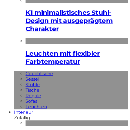
K1 minimalistisches Stuhl-
Design mit ausgeprägtem
Charakter
Leuchten mit flexibler
Farbtemperatur
Couchtische
Sessel
Stühle
Tische
Regale
Sofas
Leuchten
Interieur
Zufällig