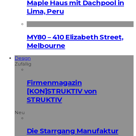
Maple Haus mit Dachpool in
Lima, Peru
MY80 – 410 Elizabeth Street,
Melbourne
Design
Zufällig
Firmenmagazin
[KON]STRUKTIV von
STRUKTIV
Neu
Die Starrgang Manufaktur