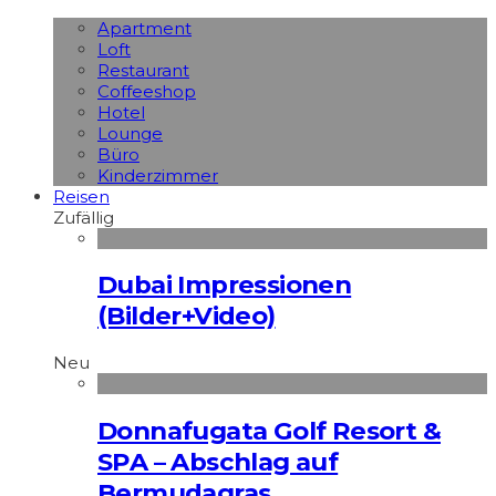
Apart­ment
Loft
Restaurant
Coffeeshop
Hotel
Lounge
Büro
Kinderzimmer
Reisen
Zufällig
Dubai Impressionen
(Bilder+Video)
Neu
Donnafugata Golf Resort &
SPA – Abschlag auf
Bermudagras