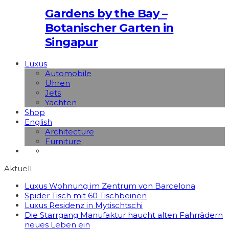
Gardens by the Bay –
Botanischer Garten in
Singapur
Luxus
Automobile
Uhren
Jets
Yachten
Shop
English
Architecture
Furniture
Aktuell
Luxus Wohnung im Zentrum von Barcelona
Spider Tisch mit 60 Tischbeinen
Luxus Residenz in Mytischtschi
Die Starrgang Manufaktur haucht alten Fahrrädern
neues Leben ein