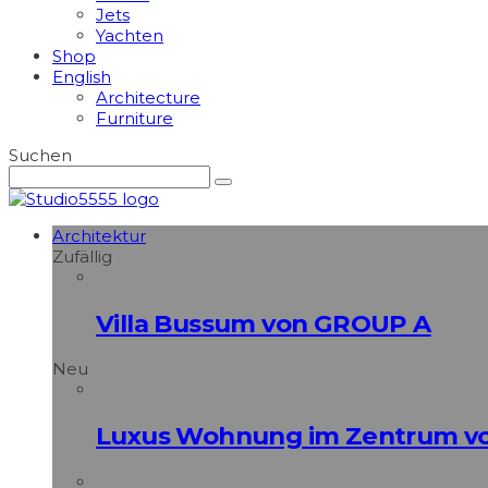
Jets
Yachten
Shop
English
Architecture
Furniture
Suchen
Architektur
Zufällig
Villa Bussum von GROUP A
Neu
Luxus Wohnung im Zentrum vo