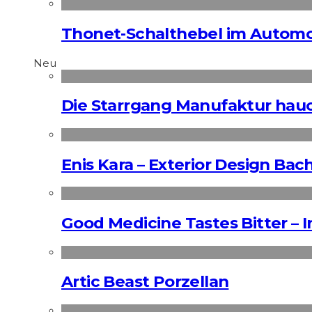
Thonet-Schalthebel im Automo
Neu
Die Starrgang Manufaktur hauc
Enis Kara – Exterior Design Bac
Good Medicine Tastes Bitter – 
Artic Beast Porzellan