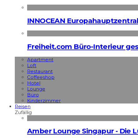
INNOCEAN Europahauptzentrale
Freiheit.com Büro-Interieur ges
Apart­ment
Loft
Restaurant
Coffeeshop
Hotel
Lounge
Büro
Kinderzimmer
Reisen
Zufällig
Amber Lounge Singapur - Die L