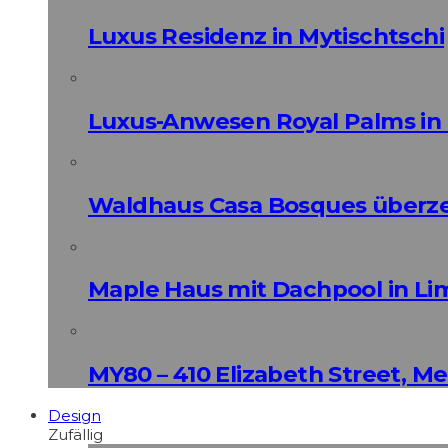
Luxus Residenz in Mytischtschi
Luxus-Anwesen Royal Palms in 
Waldhaus Casa Bosques überz
Maple Haus mit Dachpool in Li
MY80 – 410 Elizabeth Street, M
Design
Zufällig