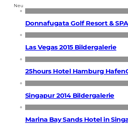
Neu
Donnafugata Golf Resort & SPA
Las Vegas 2015 Bildergalerie
25hours Hotel Hamburg HafenC
Singapur 2014 Bildergalerie
Marina Bay Sands Hotel in Singa