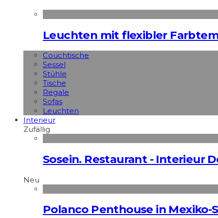
Leuchten mit flexibler Farbte
Couchtische
Sessel
Stühle
Tische
Regale
Sofas
Leuchten
Interieur
Zufällig
Sosein. Restaurant - Interieur 
Neu
Polanco Penthouse in Mexiko-