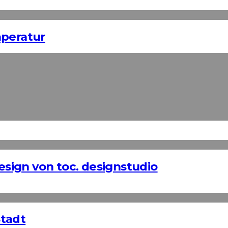
mperatur
Design von toc. designstudio
Stadt