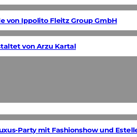
 von Ippolito Fleitz Group GmbH
taltet von Arzu Kartal
uxus-Party mit Fashionshow und Estelle