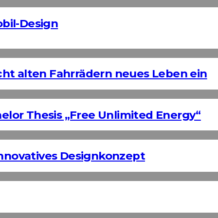
bil-Design
ht alten Fahrrädern neues Leben ein
helor Thesis „Free Unlimited Energy“
Innovatives Designkonzept