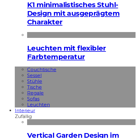
K1 minimalistisches Stuhl-
Design mit ausgeprägtem
Charakter
Leuchten mit flexibler
Farbtemperatur
Couchtische
Sessel
Stühle
Tische
Regale
Sofas
Leuchten
Interieur
Zufällig
Vertical Garden Design im