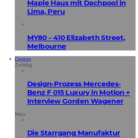
Maple Haus mit Dachpool in
Lima, Peru
MY80 – 410 Elizabeth Street,
Melbourne
Design
Zufällig
Design-Prozess Mercedes-
Benz F 015 Luxury in Motion +
Interview Gorden Wagener
Neu
Die Starrgang Manufaktur