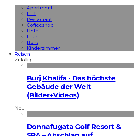
Apart­ment
Loft
Restaurant
Coffeeshop
Hotel
Lounge
Büro
Kinderzimmer
Reisen
Zufällig
Burj Khalifa - Das höchste
Gebäude der Welt
(Bilder+Videos)
Neu
Donnafugata Golf Resort &
SPA – Abschlag auf