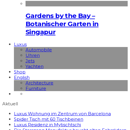
Gardens by the Bay –
Botanischer Garten in
Singapur
Luxus
Automobile
Uhren
Jets
Yachten
Shop
English
Architecture
Furniture
Aktuell
Luxus Wohnung im Zentrum von Barcelona
Spider Tisch mit 60 Tischbeinen
Luxus Residenz in Mytischtschi