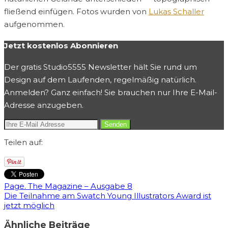
fließend einfügen. Fotos wurden von
Lukas Schaller
aufgenommen.
Jetzt kostenlos Abonnieren
Der gratis Studio5555 Newsletter hält Sie rund um
Design auf dem Laufenden, regelmäßig natürlich.
Anmelden? Ganz einfach! Sie brauchen nur Ihre E-Mail-
Adresse anzugeben.
Teilen auf:
Page. The Magazine – Ausgabe 8
Die Teilnahme am Swatch Young Illustrators Award ist
jetzt möglich
Ähnliche Beiträge