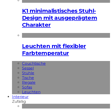
K1 minimalistisches Stuhl-
Design mit ausgeprägtem
Charakter
Leuchten mit flexibler
Farbtemperatur
Couchtische
Sessel
Stühle
Tische
Regale
Sofas
Leuchten
Interieur
Zufällig