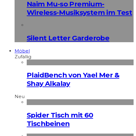
Naim Mu-so Premium-
Wireless-Musiksystem im Test
Silent Letter Garderobe
Möbel
Zufällig
PlaidBench von Yael Mer &
Shay Alkalay
Neu
Spider Tisch mit 60
Tischbeinen