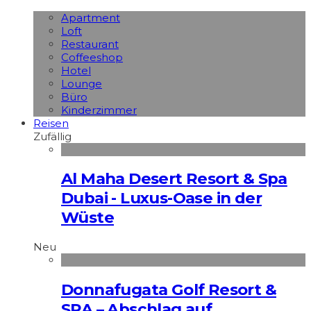
Apart­ment
Loft
Restaurant
Coffeeshop
Hotel
Lounge
Büro
Kinderzimmer
Reisen
Zufällig
Al Maha Desert Resort & Spa
Dubai - Luxus-Oase in der
Wüste
Neu
Donnafugata Golf Resort &
SPA – Abschlag auf