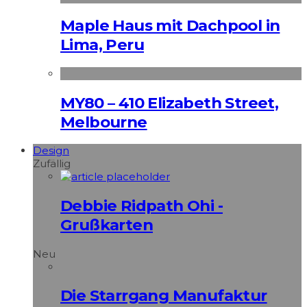
Maple Haus mit Dachpool in
Lima, Peru
MY80 – 410 Elizabeth Street,
Melbourne
Design
Zufällig
Debbie Ridpath Ohi -
Grußkarten
Neu
Die Starrgang Manufaktur