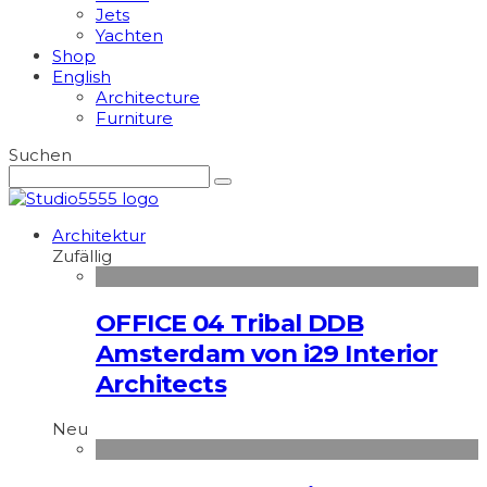
Jets
Yachten
Shop
English
Architecture
Furniture
Suchen
Architektur
Zufällig
OFFICE 04 Tribal DDB
Amsterdam von i29 Interior
Architects
Neu