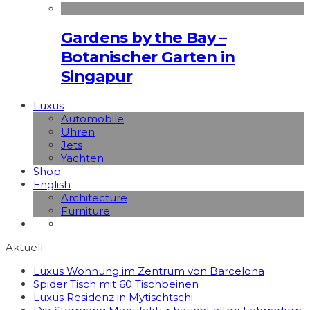
Gardens by the Bay –
Botanischer Garten in
Singapur
Luxus
Automobile
Uhren
Jets
Yachten
Shop
English
Architecture
Furniture
Aktuell
Luxus Wohnung im Zentrum von Barcelona
Spider Tisch mit 60 Tischbeinen
Luxus Residenz in Mytischtschi