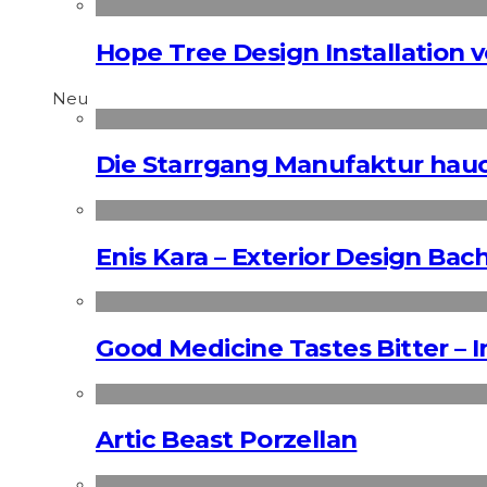
Hope Tree Design Installation v
Neu
Die Starrgang Manufaktur hauc
Enis Kara – Exterior Design Bac
Good Medicine Tastes Bitter – 
Artic Beast Porzellan