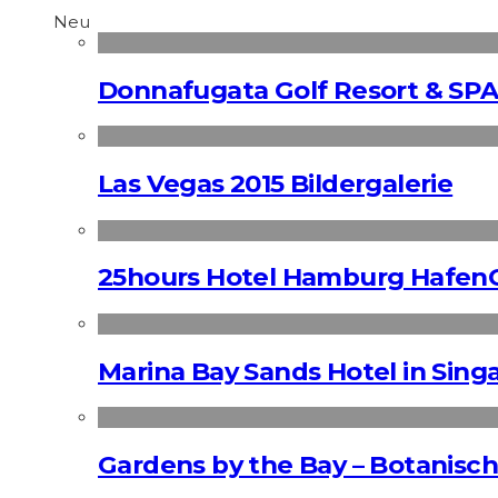
Neu
Donnafugata Golf Resort & SPA
Las Vegas 2015 Bildergalerie
25hours Hotel Hamburg HafenC
Marina Bay Sands Hotel in Singa
Gardens by the Bay – Botanisch