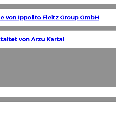
 von Ippolito Fleitz Group GmbH
taltet von Arzu Kartal