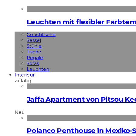
Leuchten mit flexibler Farbte
Couchtische
Sessel
Stühle
Tische
Regale
Sofas
Leuchten
Interieur
Zufällig
Jaffa Apartment von Pitsou K
Neu
Polanco Penthouse in Mexiko-