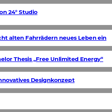
on 24° Studio
ht alten Fahrrädern neues Leben ein
helor Thesis „Free Unlimited Energy“
Innovatives Designkonzept