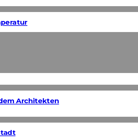
mperatur
edem Architekten
Stadt