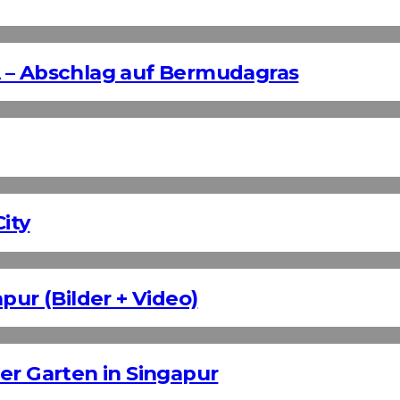
 – Abschlag auf Bermudagras
ity
pur (Bilder + Video)
er Garten in Singapur