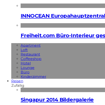
INNOCEAN Europahauptzentrale
Freiheit.com Büro-Interieur ges
Apart­ment
Loft
Restaurant
Coffeeshop
Hotel
Lounge
Büro
Kinderzimmer
Reisen
Zufällig
Singapur 2014 Bildergalerie