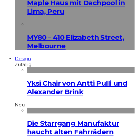
Maple Haus mit Dachpool in
Lima, Peru
MY80 – 410 Elizabeth Street,
Melbourne
Design
Zufällig
Yksi Chair von Antti Pulli und
Alexander Brink
Neu
Die Starrgang Manufaktur
haucht alten Fahrrädern