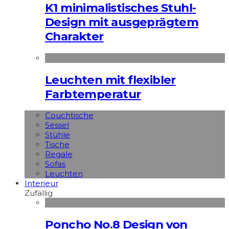
K1 minimalistisches Stuhl-
Design mit ausgeprägtem
Charakter
Leuchten mit flexibler
Farbtemperatur
Couchtische
Sessel
Stühle
Tische
Regale
Sofas
Leuchten
Interieur
Zufällig
Poncho No.8 Design von