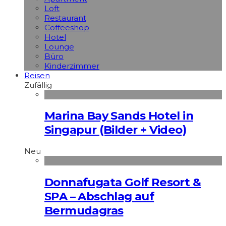
Loft
Restaurant
Coffeeshop
Hotel
Lounge
Büro
Kinderzimmer
Reisen
Zufällig
Marina Bay Sands Hotel in
Singapur (Bilder + Video)
Neu
Donnafugata Golf Resort &
SPA – Abschlag auf
Bermudagras