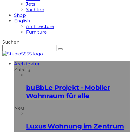
Jets
Yachten
Shop
English
Architecture
Furniture
Suchen
Architektur
Zufällig
buBbLe Projekt - Mobiler
Wohnraum für alle
Neu
Luxus Wohnung im Zentrum