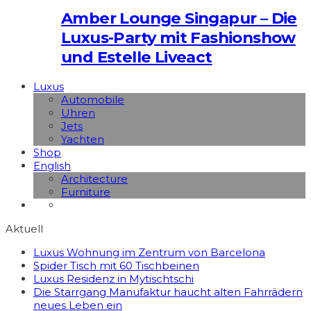
Amber Lounge Singapur – Die
Luxus-Party mit Fashionshow
und Estelle Liveact
Luxus
Automobile
Uhren
Jets
Yachten
Shop
English
Architecture
Furniture
Aktuell
Luxus Wohnung im Zentrum von Barcelona
Spider Tisch mit 60 Tischbeinen
Luxus Residenz in Mytischtschi
Die Starrgang Manufaktur haucht alten Fahrrädern
neues Leben ein