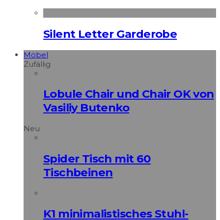
Silent Letter Garderobe
Möbel
Zufällig
Lobule Chair und Chair OK von
Vasiliy Butenko
Neu
Spider Tisch mit 60
Tischbeinen
K1 minimalistisches Stuhl-