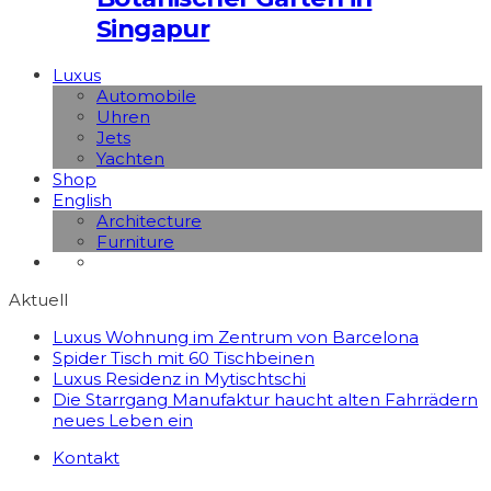
Singapur
Luxus
Automobile
Uhren
Jets
Yachten
Shop
English
Architecture
Furniture
Aktuell
Luxus Wohnung im Zentrum von Barcelona
Spider Tisch mit 60 Tischbeinen
Luxus Residenz in Mytischtschi
Die Starrgang Manufaktur haucht alten Fahrrädern
neues Leben ein
Kontakt