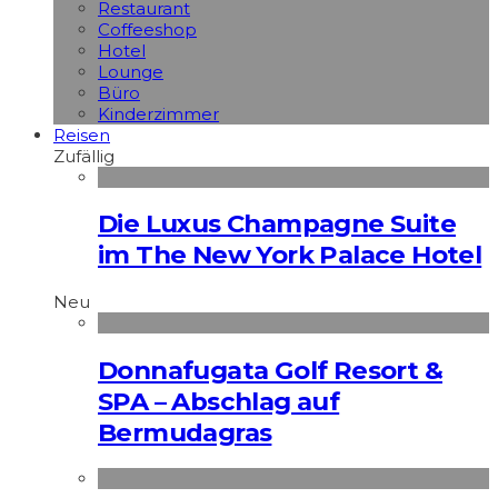
Restaurant
Coffeeshop
Hotel
Lounge
Büro
Kinderzimmer
Reisen
Zufällig
Die Luxus Champagne Suite
im The New York Palace Hotel
Neu
Donnafugata Golf Resort &
SPA – Abschlag auf
Bermudagras