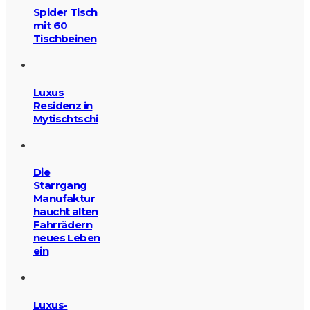
Spider Tisch
mit 60
Tischbeinen
Luxus
Residenz in
Mytischtschi
Die
Starrgang
Manufaktur
haucht alten
Fahrrädern
neues Leben
ein
Luxus-