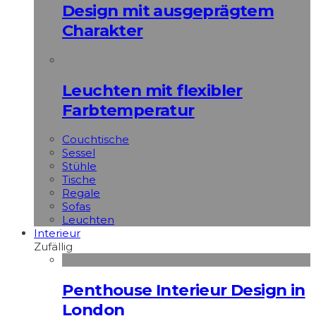
Design mit ausgeprägtem
Charakter
Leuchten mit flexibler
Farbtemperatur
Couchtische
Sessel
Stühle
Tische
Regale
Sofas
Leuchten
Interieur
Zufällig
Penthouse Interieur Design in
London