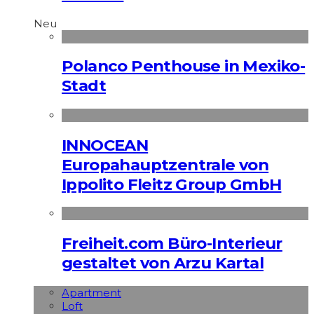
Neu
Polanco Penthouse in Mexiko-
Stadt
INNOCEAN
Europahauptzentrale von
Ippolito Fleitz Group GmbH
Freiheit.com Büro-Interieur
gestaltet von Arzu Kartal
Apart­ment
Loft