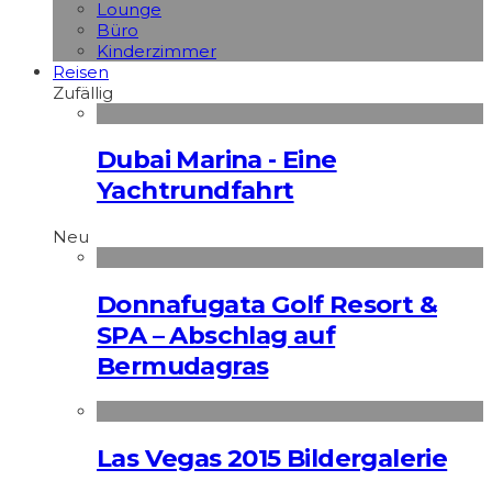
Lounge
Büro
Kinderzimmer
Reisen
Zufällig
Dubai Marina - Eine
Yachtrundfahrt
Neu
Donnafugata Golf Resort &
SPA – Abschlag auf
Bermudagras
Las Vegas 2015 Bildergalerie