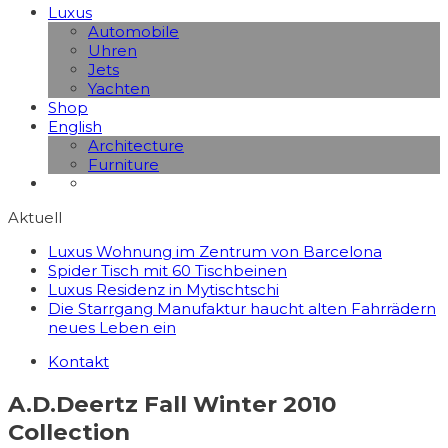
Luxus
Automobile
Uhren
Jets
Yachten
Shop
English
Architecture
Furniture
Aktuell
Luxus Wohnung im Zentrum von Barcelona
Spider Tisch mit 60 Tischbeinen
Luxus Residenz in Mytischtschi
Die Starrgang Manufaktur haucht alten Fahrrädern
neues Leben ein
Kontakt
A.D.Deertz Fall Winter 2010
Collection