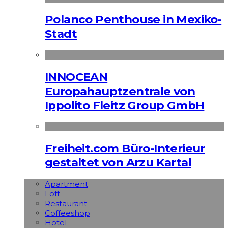
Polanco Penthouse in Mexiko-
Stadt
INNOCEAN
Europahauptzentrale von
Ippolito Fleitz Group GmbH
Freiheit.com Büro-Interieur
gestaltet von Arzu Kartal
Apart­ment
Loft
Restaurant
Coffeeshop
Hotel