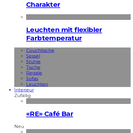
Charakter
Leuchten mit flexibler
Farbtemperatur
Couchtische
Sessel
Stühle
Tische
Regale
Sofas
Leuchten
Interieur
Zufällig
«RE» Café Bar
Neu