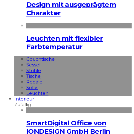
Design mit ausgeprägtem
Charakter
Leuchten mit flexibler
Farbtemperatur
Couchtische
Sessel
Stühle
Tische
Regale
Sofas
Leuchten
Interieur
Zufällig
SmartDigital Office von
IONDESIGN GmbH Berlin