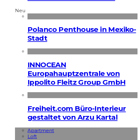
Neu
Polanco Penthouse in Mexiko-
Stadt
INNOCEAN
Europahauptzentrale von
Ippolito Fleitz Group GmbH
Freiheit.com Büro-Interieur
gestaltet von Arzu Kartal
Apart­ment
Loft