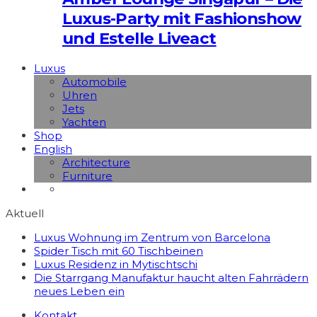
Luxus-Party mit Fashionshow
und Estelle Liveact
Luxus
Automobile
Uhren
Jets
Yachten
Shop
English
Architecture
Furniture
Aktuell
Luxus Wohnung im Zentrum von Barcelona
Spider Tisch mit 60 Tischbeinen
Luxus Residenz in Mytischtschi
Die Starrgang Manufaktur haucht alten Fahrrädern
neues Leben ein
Kontakt