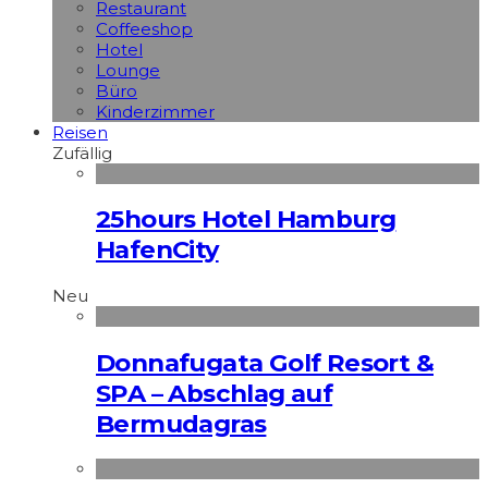
Restaurant
Coffeeshop
Hotel
Lounge
Büro
Kinderzimmer
Reisen
Zufällig
25hours Hotel Hamburg
HafenCity
Neu
Donnafugata Golf Resort &
SPA – Abschlag auf
Bermudagras