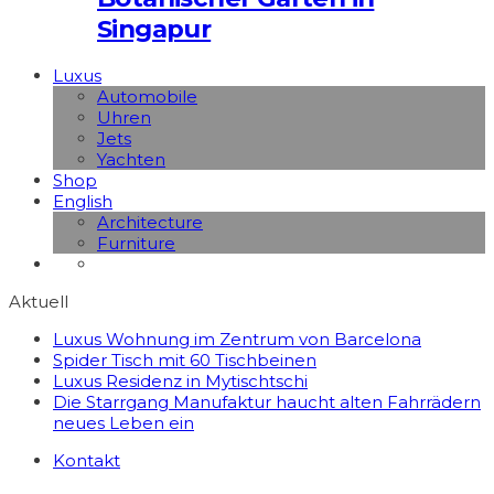
Singapur
Luxus
Automobile
Uhren
Jets
Yachten
Shop
English
Architecture
Furniture
Aktuell
Luxus Wohnung im Zentrum von Barcelona
Spider Tisch mit 60 Tischbeinen
Luxus Residenz in Mytischtschi
Die Starrgang Manufaktur haucht alten Fahrrädern
neues Leben ein
Kontakt