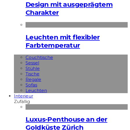
Design mit ausgeprägtem
Charakter
Leuchten mit flexibler
Farbtemperatur
Couchtische
Sessel
Stühle
Tische
Regale
Sofas
Leuchten
Interieur
Zufällig
Luxus-Penthouse an der
Goldküste Zürich