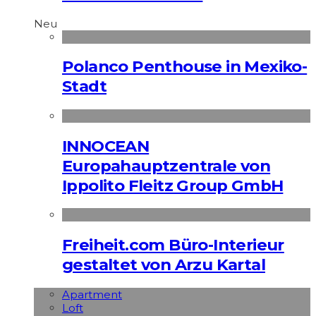
Neu
Polanco Penthouse in Mexiko-
Stadt
INNOCEAN
Europahauptzentrale von
Ippolito Fleitz Group GmbH
Freiheit.com Büro-Interieur
gestaltet von Arzu Kartal
Apart­ment
Loft