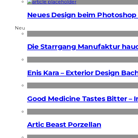
Neues Design beim Photoshop
Neu
Die Starrgang Manufaktur hauc
Enis Kara – Exterior Design Bac
Good Medicine Tastes Bitter – 
Artic Beast Porzellan