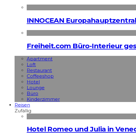
INNOCEAN Europahauptzentrale
Freiheit.com Büro-Interieur ges
Apart­ment
Loft
Restaurant
Coffeeshop
Hotel
Lounge
Büro
Kinderzimmer
Reisen
Zufällig
Hotel Romeo und Julia in Vened