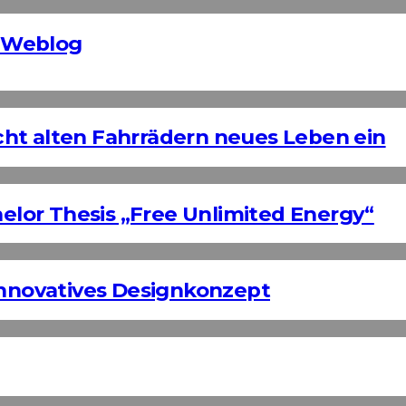
 Weblog
ht alten Fahrrädern neues Leben ein
helor Thesis „Free Unlimited Energy“
Innovatives Designkonzept