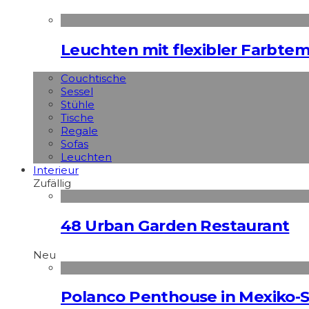
Leuchten mit flexibler Farbte
Couchtische
Sessel
Stühle
Tische
Regale
Sofas
Leuchten
Interieur
Zufällig
48 Urban Garden Restaurant
Neu
Polanco Penthouse in Mexiko-