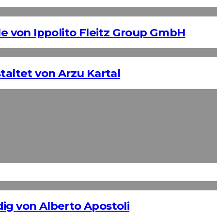
 von Ippolito Fleitz Group GmbH
taltet von Arzu Kartal
ig von Alberto Apostoli