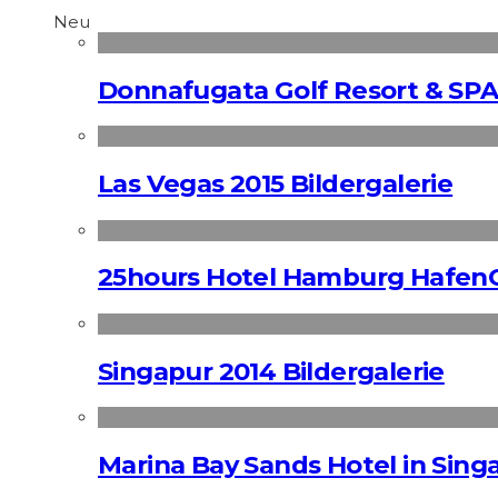
Neu
Donnafugata Golf Resort & SPA
Las Vegas 2015 Bildergalerie
25hours Hotel Hamburg HafenC
Singapur 2014 Bildergalerie
Marina Bay Sands Hotel in Singa