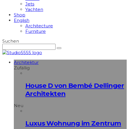
Jets
Yachten
Shop
English
Architecture
Furniture
Suchen
Architektur
Zufällig
House D von Bembé Dellinger
Architekten
Neu
Luxus Wohnung im Zentrum