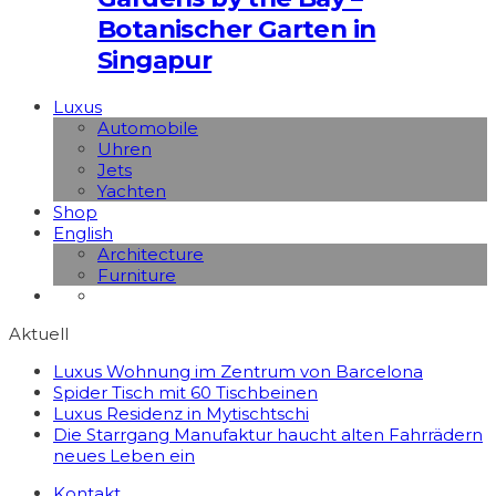
Botanischer Garten in
Singapur
Luxus
Automobile
Uhren
Jets
Yachten
Shop
English
Architecture
Furniture
Aktuell
Luxus Wohnung im Zentrum von Barcelona
Spider Tisch mit 60 Tischbeinen
Luxus Residenz in Mytischtschi
Die Starrgang Manufaktur haucht alten Fahrrädern
neues Leben ein
Kontakt