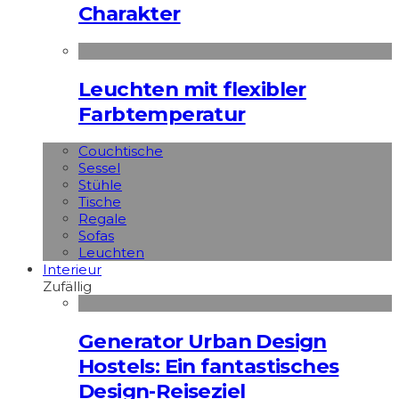
Charakter
Leuchten mit flexibler
Farbtemperatur
Couchtische
Sessel
Stühle
Tische
Regale
Sofas
Leuchten
Interieur
Zufällig
Generator Urban Design
Hostels: Ein fantastisches
Design-Reiseziel