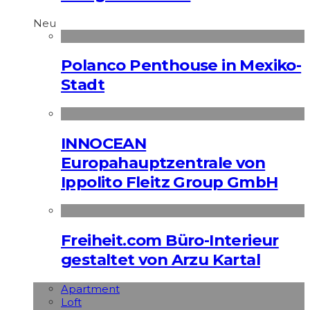
Neu
Polanco Penthouse in Mexiko-
Stadt
INNOCEAN
Europahauptzentrale von
Ippolito Fleitz Group GmbH
Freiheit.com Büro-Interieur
gestaltet von Arzu Kartal
Apart­ment
Loft