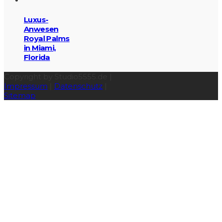
Luxus-
Anwesen
Royal Palms
in Miami,
Florida
Copyright by Studio5555.de |
Impressum
|
Datenschutz
|
Sitemap