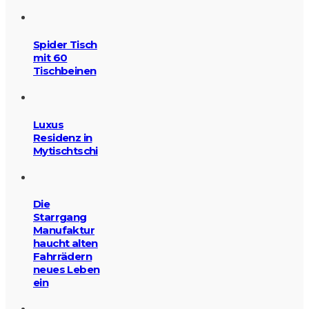
Spider Tisch
mit 60
Tischbeinen
Luxus
Residenz in
Mytischtschi
Die
Starrgang
Manufaktur
haucht alten
Fahrrädern
neues Leben
ein