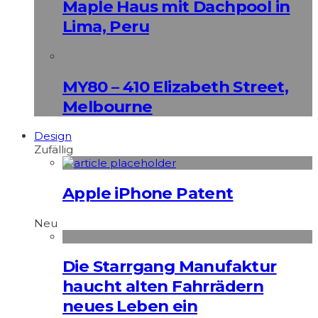
Maple Haus mit Dachpool in
Lima, Peru
MY80 – 410 Elizabeth Street,
Melbourne
Design
Zufällig
Apple iPhone Patent
Neu
Die Starrgang Manufaktur
haucht alten Fahrrädern
neues Leben ein