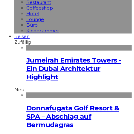
Restaurant
Coffeeshop
Hotel
Lounge
Büro
Kinderzimmer
Reisen
Zufällig
Jumeirah Emirates Towers -
Ein Dubai Architektur
Highlight
Neu
Donnafugata Golf Resort &
SPA – Abschlag auf
Bermudagras