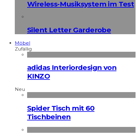
Wireless-Musiksystem im Test
Silent Letter Garderobe
Möbel
Zufällig
adidas Interiordesign von
KINZO
Neu
Spider Tisch mit 60
Tischbeinen