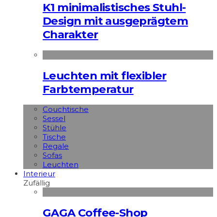
K1 minimalistisches Stuhl-
Design mit ausgeprägtem
Charakter
Leuchten mit flexibler
Farbtemperatur
Couchtische
Sessel
Stühle
Tische
Regale
Sofas
Leuchten
Interieur
Zufällig
GAGA Coffee-Shop