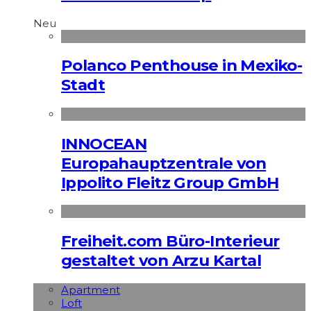
Neu
Polanco Penthouse in Mexiko-
Stadt
INNOCEAN
Europahauptzentrale von
Ippolito Fleitz Group GmbH
Freiheit.com Büro-Interieur
gestaltet von Arzu Kartal
Apart­ment
Loft