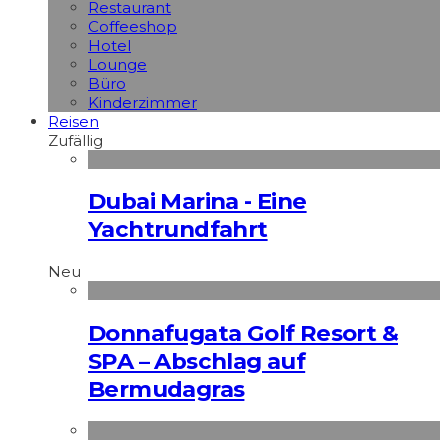
Restaurant
Coffeeshop
Hotel
Lounge
Büro
Kinderzimmer
Reisen
Zufällig
Dubai Marina - Eine
Yachtrundfahrt
Neu
Donnafugata Golf Resort &
SPA – Abschlag auf
Bermudagras