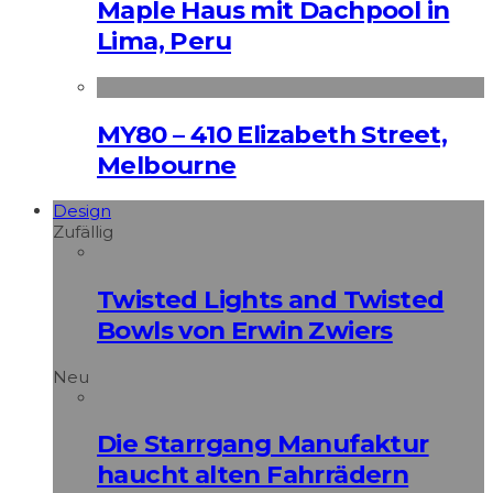
Maple Haus mit Dachpool in
Lima, Peru
MY80 – 410 Elizabeth Street,
Melbourne
Design
Zufällig
Twisted Lights and Twisted
Bowls von Erwin Zwiers
Neu
Die Starrgang Manufaktur
haucht alten Fahrrädern