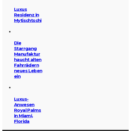
Luxus
Residenz in
Mytischtschi
Die
Starrgang
Manufaktur
haucht alten
Fahrrädern
neues Leben
ein
Luxus-
Anwesen
Royal Palms
in Miami,
Florida