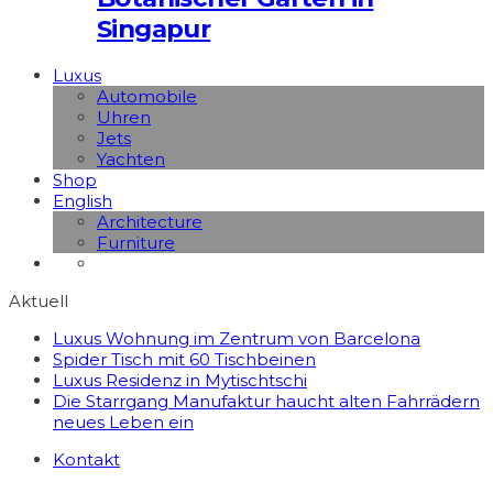
Singapur
Luxus
Automobile
Uhren
Jets
Yachten
Shop
English
Architecture
Furniture
Aktuell
Luxus Wohnung im Zentrum von Barcelona
Spider Tisch mit 60 Tischbeinen
Luxus Residenz in Mytischtschi
Die Starrgang Manufaktur haucht alten Fahrrädern
neues Leben ein
Kontakt