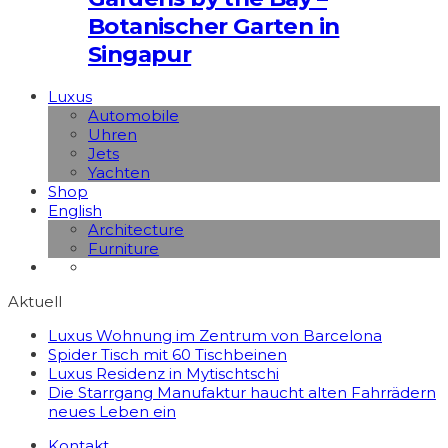
Botanischer Garten in
Singapur
Luxus
Automobile
Uhren
Jets
Yachten
Shop
English
Architecture
Furniture
Aktuell
Luxus Wohnung im Zentrum von Barcelona
Spider Tisch mit 60 Tischbeinen
Luxus Residenz in Mytischtschi
Die Starrgang Manufaktur haucht alten Fahrrädern
neues Leben ein
Kontakt