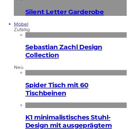
Silent Letter Garderobe
Möbel
Zufällig
Sebastian Zachl Design
Collection
Neu
Spider Tisch mit 60
Tischbeinen
K1 minimalistisches Stuhl-
Design mit ausgeprägtem