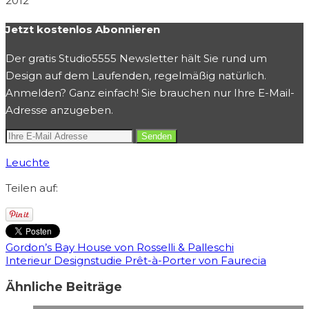
2012
Jetzt kostenlos Abonnieren
Der gratis Studio5555 Newsletter hält Sie rund um
Design auf dem Laufenden, regelmäßig natürlich.
Anmelden? Ganz einfach! Sie brauchen nur Ihre E-Mail-
Adresse anzugeben.
Leuchte
Teilen auf:
Gordon’s Bay House von Rosselli & Palleschi
Interieur Designstudie Prêt-à-Porter von Faurecia
Ähnliche Beiträge