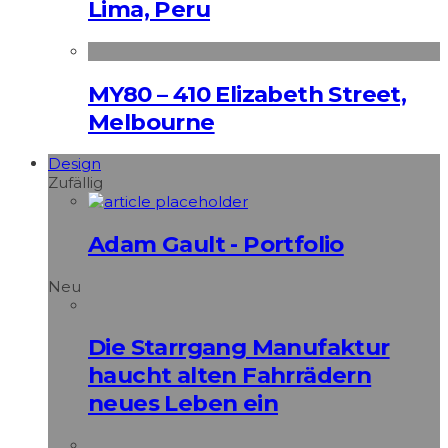
Lima, Peru
MY80 – 410 Elizabeth Street,
Melbourne
Design
Zufällig
Adam Gault - Portfolio
Neu
Die Starrgang Manufaktur
haucht alten Fahrrädern
neues Leben ein