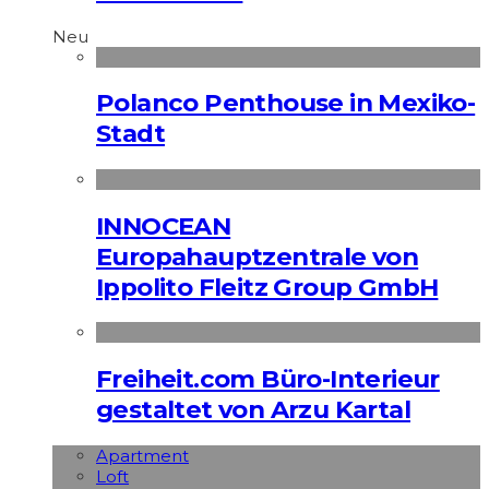
Neu
Polanco Penthouse in Mexiko-
Stadt
INNOCEAN
Europahauptzentrale von
Ippolito Fleitz Group GmbH
Freiheit.com Büro-Interieur
gestaltet von Arzu Kartal
Apart­ment
Loft