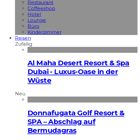
Restaurant
Coffeeshop
Hotel
Lounge
Büro
Kinderzimmer
Reisen
Zufällig
Al Maha Desert Resort & Spa
Dubai - Luxus-Oase in der
Wüste
Neu
Donnafugata Golf Resort &
SPA – Abschlag auf
Bermudagras