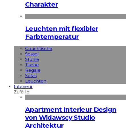
Charakter
Leuchten mit flexibler
Farbtemperatur
Couchtische
Sessel
Stühle
Tische
Regale
Sofas
Leuchten
Interieur
Zufällig
Apart­ment Interieur Design
von Widawscy Studio
Architektur