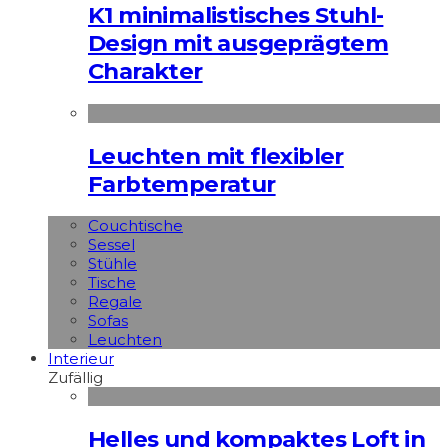
K1 minimalistisches Stuhl-
Design mit ausgeprägtem
Charakter
Leuchten mit flexibler
Farbtemperatur
Couchtische
Sessel
Stühle
Tische
Regale
Sofas
Leuchten
Interieur
Zufällig
Helles und kompaktes Loft in