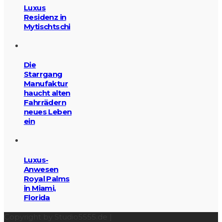
Luxus
Residenz in
Mytischtschi
Die
Starrgang
Manufaktur
haucht alten
Fahrrädern
neues Leben
ein
Luxus-
Anwesen
Royal Palms
in Miami,
Florida
Copyright by Studio5555.de |