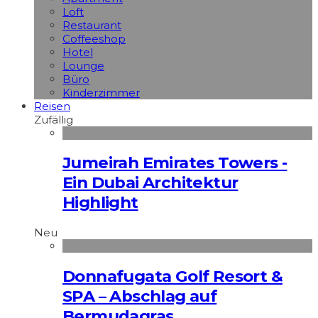
Loft
Restaurant
Coffeeshop
Hotel
Lounge
Büro
Kinderzimmer
Reisen
Zufällig
Jumeirah Emirates Towers -
Ein Dubai Architektur
Highlight
Neu
Donnafugata Golf Resort &
SPA – Abschlag auf
Bermudagras