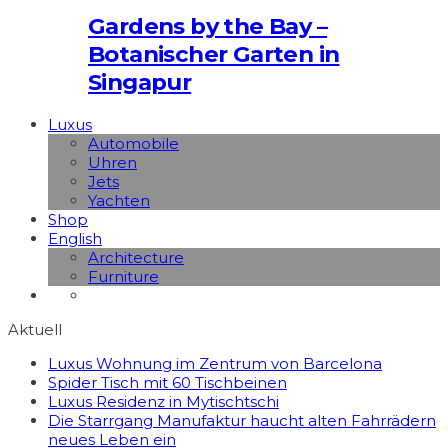
Gardens by the Bay –
Botanischer Garten in
Singapur
Luxus
Automobile
Uhren
Jets
Yachten
Shop
English
Architecture
Furniture
Aktuell
Luxus Wohnung im Zentrum von Barcelona
Spider Tisch mit 60 Tischbeinen
Luxus Residenz in Mytischtschi
Die Starrgang Manufaktur haucht alten Fahrrädern
neues Leben ein