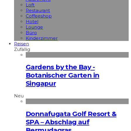
Loft
Restaurant
Coffeeshop
Hotel
Lounge
Büro
Kinderzimmer
Reisen
Zufällig
Gardens by the Bay -
Botanischer Garten in
Singapur
Neu
Donnafugata Golf Resort &
SPA – Abschlag auf
Bermudagras