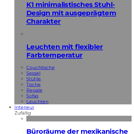
K1 minimalistisches Stuhl-
Design mit ausgeprägtem
Charakter
Leuchten mit flexibler
Farbtemperatur
Couchtische
Sessel
Stühle
Tische
Regale
Sofas
Leuchten
Interieur
Zufällig
Büroräume der mexikanische