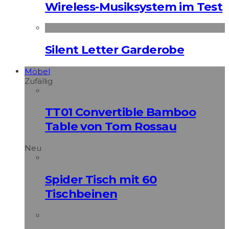
Wireless-Musiksystem im Test
Silent Letter Garderobe
Möbel
Zufällig
TT01 Convertible Bamboo
Table von Tom Rossau
Neu
Spider Tisch mit 60
Tischbeinen