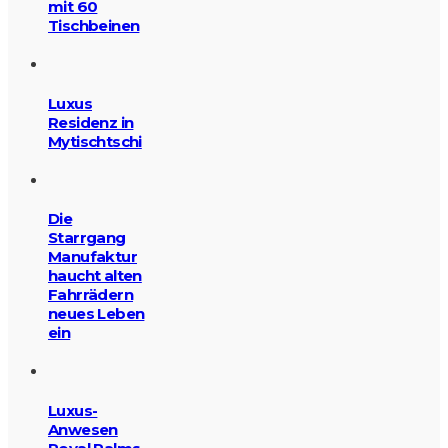
mit 60
Tischbeinen
Luxus
Residenz in
Mytischtschi
Die
Starrgang
Manufaktur
haucht alten
Fahrrädern
neues Leben
ein
Luxus-
Anwesen