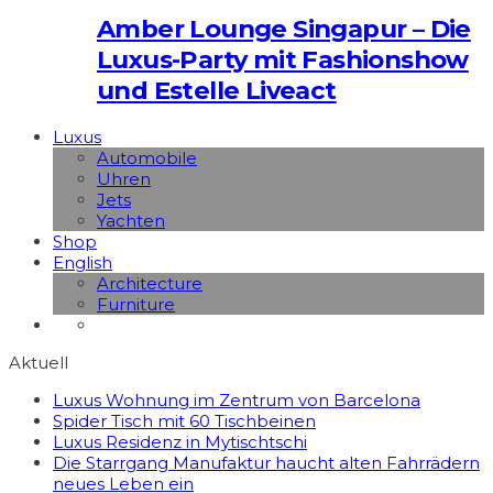
Amber Lounge Singapur – Die
Luxus-Party mit Fashionshow
und Estelle Liveact
Luxus
Automobile
Uhren
Jets
Yachten
Shop
English
Architecture
Furniture
Aktuell
Luxus Wohnung im Zentrum von Barcelona
Spider Tisch mit 60 Tischbeinen
Luxus Residenz in Mytischtschi
Die Starrgang Manufaktur haucht alten Fahrrädern
neues Leben ein