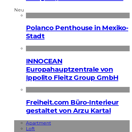
Neu
Polanco Penthouse in Mexiko-
Stadt
INNOCEAN
Europahauptzentrale von
Ippolito Fleitz Group GmbH
Freiheit.com Büro-Interieur
gestaltet von Arzu Kartal
Apart­ment
Loft