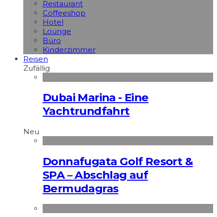
Restaurant
Coffeeshop
Hotel
Lounge
Büro
Kinderzimmer
Reisen
Zufällig
Dubai Marina - Eine
Yachtrundfahrt
Neu
Donnafugata Golf Resort &
SPA – Abschlag auf
Bermudagras