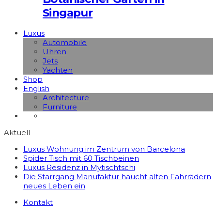
Singapur
Luxus
Automobile
Uhren
Jets
Yachten
Shop
English
Architecture
Furniture
Aktuell
Luxus Wohnung im Zentrum von Barcelona
Spider Tisch mit 60 Tischbeinen
Luxus Residenz in Mytischtschi
Die Starrgang Manufaktur haucht alten Fahrrädern
neues Leben ein
Kontakt