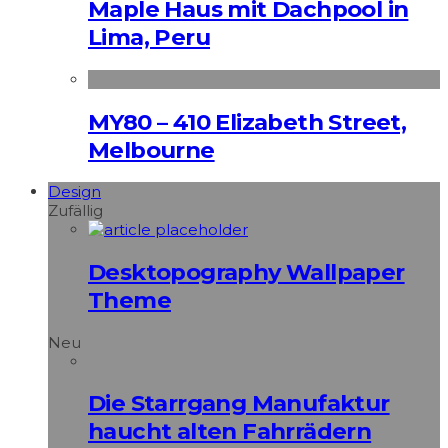
Maple Haus mit Dachpool in
Lima, Peru
MY80 – 410 Elizabeth Street,
Melbourne
Design
Zufällig
Desktopography Wallpaper
Theme
Neu
Die Starrgang Manufaktur
haucht alten Fahrrädern