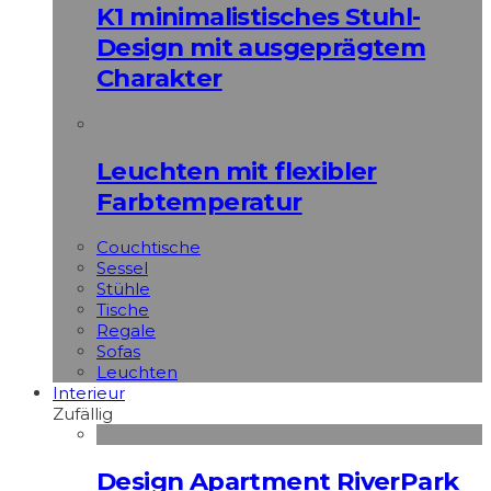
K1 minimalistisches Stuhl-
Design mit ausgeprägtem
Charakter
Leuchten mit flexibler
Farbtemperatur
Couchtische
Sessel
Stühle
Tische
Regale
Sofas
Leuchten
Interieur
Zufällig
Design Apartment RiverPark