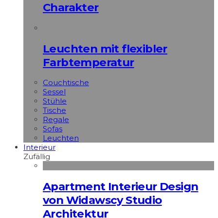
Charakter
Leuchten mit flexibler
Farbtemperatur
Couchtische
Sessel
Stühle
Tische
Regale
Sofas
Leuchten
Interieur
Zufällig
Apart­ment Interieur Design
von Widawscy Studio
Architektur