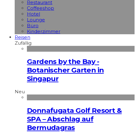
Restaurant
Coffeeshop
Hotel
Lounge
Büro
Kinderzimmer
Reisen
Zufällig
Gardens by the Bay -
Botanischer Garten in
Singapur
Neu
Donnafugata Golf Resort &
SPA – Abschlag auf
Bermudagras