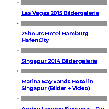
Las Vegas 2015 Bildergalerie
25hours Hotel Hamburg
HafenCity
Singapur 2014 Bildergalerie
Marina Bay Sands Hotel in
Singapur (Bilder + Video)
Amber Lounge Singapur – Die