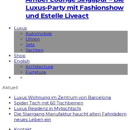
Luxus-Party mit Fashionshow
und Estelle Liveact
Luxus
Automobile
Uhren
Jets
Yachten
Shop
English
Architecture
Furniture
Aktuell
Luxus Wohnung im Zentrum von Barcelona
Spider Tisch mit 60 Tischbeinen
Luxus Residenz in Mytischtschi
Die Starrgang Manufaktur haucht alten Fahrrädern
neues Leben ein
Kontakt