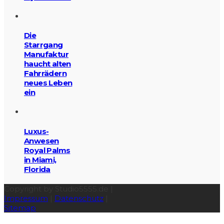
Die
Starrgang
Manufaktur
haucht alten
Fahrrädern
neues Leben
ein
Luxus-
Anwesen
Royal Palms
in Miami,
Florida
Copyright by Studio5555.de |
Impressum
|
Datenschutz
|
Sitemap