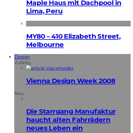
Maple Haus mit Dachpool in
Lima, Peru
MY80 – 410 Elizabeth Street,
Melbourne
Design
Zufällig
Vienna Design Week 2008
Neu
Die Starrgang Manufaktur
haucht alten Fahrrädern
neues Leben ein