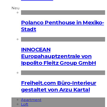
Neu
Polanco Penthouse in Mexiko-
Stadt
INNOCEAN
Europahauptzentrale von
Ippolito Fleitz Group GmbH
Freiheit.com Büro-Interieur
gestaltet von Arzu Kartal
Apart­ment
Loft