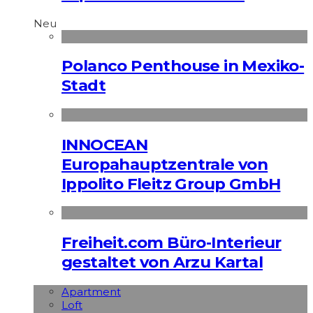
Neu
Polanco Penthouse in Mexiko-
Stadt
INNOCEAN
Europahauptzentrale von
Ippolito Fleitz Group GmbH
Freiheit.com Büro-Interieur
gestaltet von Arzu Kartal
Apart­ment
Loft