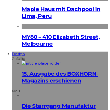
Maple Haus mit Dachpool in
Lima, Peru
MY80 – 410 Elizabeth Street,
Melbourne
Design
Zufällig
15. Ausgabe des BOXHORN-
Magazins erschienen
Neu
Die Starrgang Manufaktur