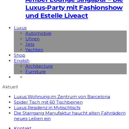
Luxus-Party mit Fashionshow
und Estelle Liveact
Luxus
Automobile
Uhren
Jets
Yachten
Shop
English
Architecture
Furniture
Aktuell
Luxus Wohnung im Zentrum von Barcelona
Spider Tisch mit 60 Tischbeinen
Luxus Residenz in Mytischtschi
Die Starrgang Manufaktur haucht alten Fahrrädern
neues Leben ein
Kontakt