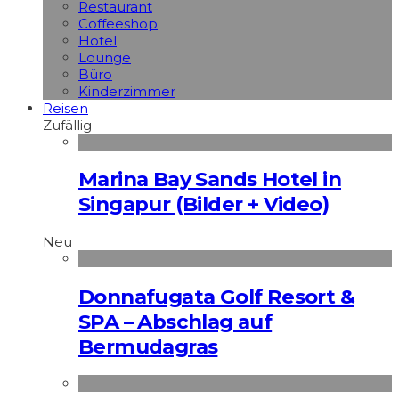
Restaurant
Coffeeshop
Hotel
Lounge
Büro
Kinderzimmer
Reisen
Zufällig
Marina Bay Sands Hotel in
Singapur (Bilder + Video)
Neu
Donnafugata Golf Resort &
SPA – Abschlag auf
Bermudagras