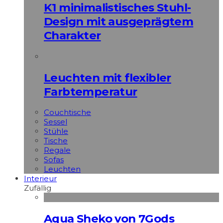
K1 minimalistisches Stuhl-
Design mit ausgeprägtem
Charakter
Leuchten mit flexibler
Farbtemperatur
Couchtische
Sessel
Stühle
Tische
Regale
Sofas
Leuchten
Interieur
Zufällig
Aqua Sheko von 7Gods