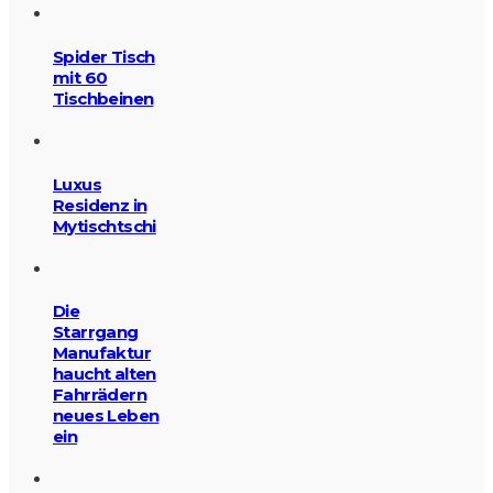
Spider Tisch
mit 60
Tischbeinen
Luxus
Residenz in
Mytischtschi
Die
Starrgang
Manufaktur
haucht alten
Fahrrädern
neues Leben
ein