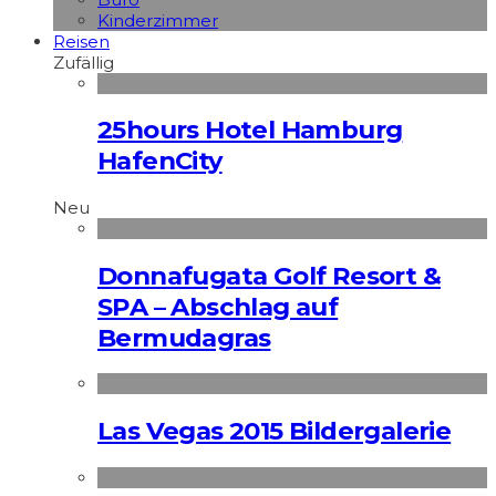
Kinderzimmer
Reisen
Zufällig
25hours Hotel Hamburg
HafenCity
Neu
Donnafugata Golf Resort &
SPA – Abschlag auf
Bermudagras
Las Vegas 2015 Bildergalerie