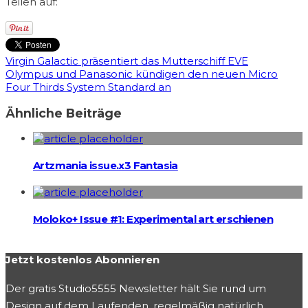
Teilen auf:
Virgin Galactic präsentiert das Mutterschiff EVE
Olympus und Panasonic kündigen den neuen Micro
Four Thirds System Standard an
Ähnliche Beiträge
Artzmania issue.x3 Fantasia
Moloko+ Issue #1: Experimental art erschienen
Jetzt kostenlos Abonnieren
Der gratis Studio5555 Newsletter hält Sie rund um
Design auf dem Laufenden, regelmäßig natürlich.