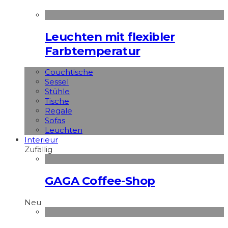
Leuchten mit flexibler
Farbtemperatur
Couchtische
Sessel
Stühle
Tische
Regale
Sofas
Leuchten
Interieur
Zufällig
GAGA Coffee-Shop
Neu