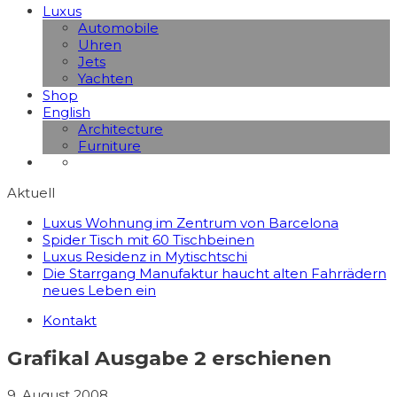
Luxus
Automobile
Uhren
Jets
Yachten
Shop
English
Architecture
Furniture
Aktuell
Luxus Wohnung im Zentrum von Barcelona
Spider Tisch mit 60 Tischbeinen
Luxus Residenz in Mytischtschi
Die Starrgang Manufaktur haucht alten Fahrrädern
neues Leben ein
Kontakt
Grafikal Ausgabe 2 erschienen
9. August 2008