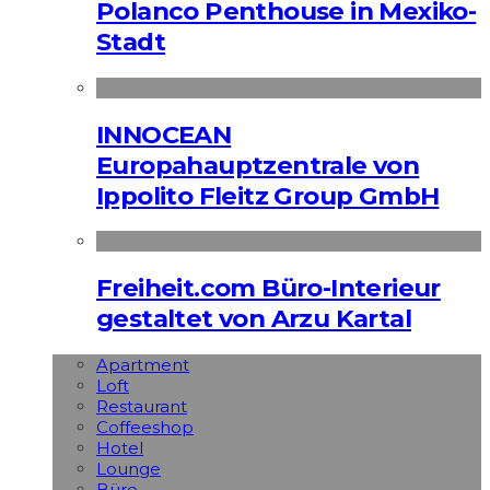
Polanco Penthouse in Mexiko-
Stadt
INNOCEAN
Europahauptzentrale von
Ippolito Fleitz Group GmbH
Freiheit.com Büro-Interieur
gestaltet von Arzu Kartal
Apart­ment
Loft
Restaurant
Coffeeshop
Hotel
Lounge
Büro