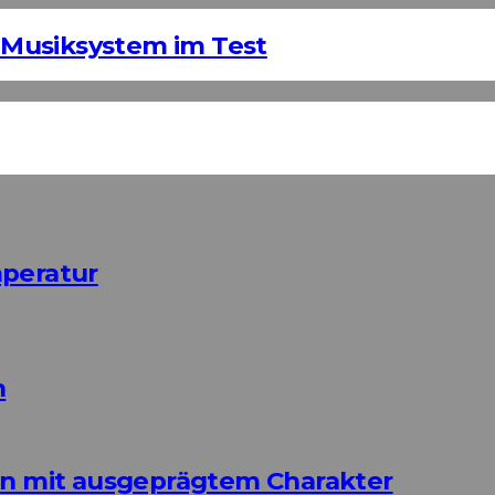
Musiksystem im Test
mperatur
n
ign mit ausgeprägtem Charakter