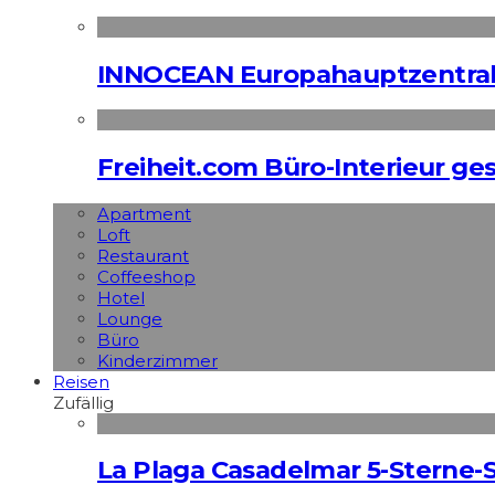
INNOCEAN Europahauptzentrale
Freiheit.com Büro-Interieur ges
Apart­ment
Loft
Restaurant
Coffeeshop
Hotel
Lounge
Büro
Kinderzimmer
Reisen
Zufällig
La Plaga Casadelmar 5-Sterne-