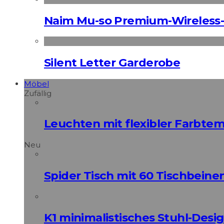
Naim Mu-so Premium-Wireless-
Silent Letter Garderobe
Möbel
Zufällig
Leuchten mit flexibler Farbte
Neu
Spider Tisch mit 60 Tischbeine
K1 minimalistisches Stuhl-Des