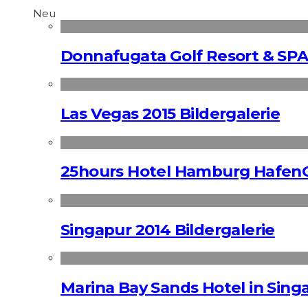
Neu
Donnafugata Golf Resort & SPA
Las Vegas 2015 Bildergalerie
25hours Hotel Hamburg HafenC
Singapur 2014 Bildergalerie
Marina Bay Sands Hotel in Singa