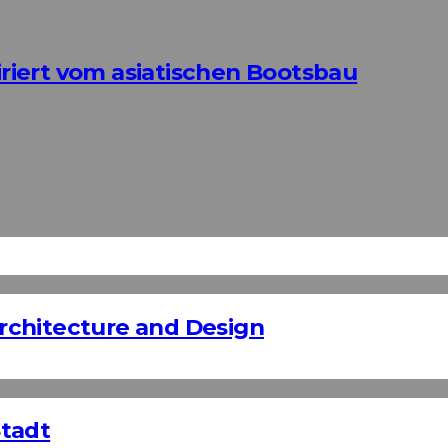
iert vom asiatischen Bootsbau
rchitecture and Design
Stadt