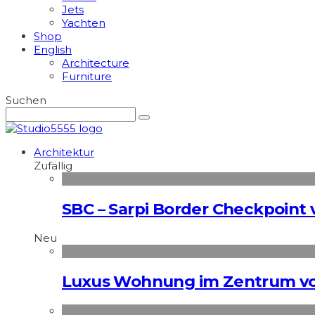
Jets
Yachten
Shop
English
Architecture
Furniture
Suchen
Architektur
Zufällig
SBC – Sarpi Border Checkpoint v
Neu
Luxus Wohnung im Zentrum vo