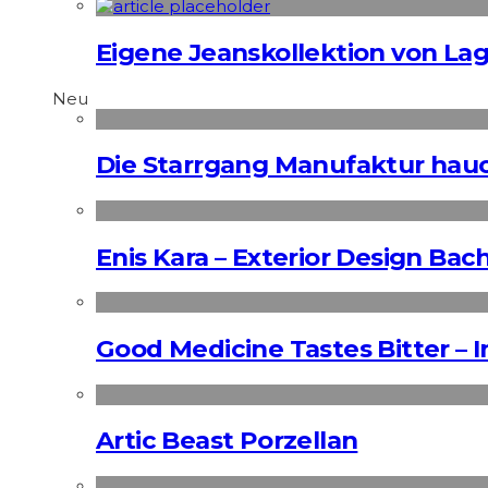
Eigene Jeanskollektion von Lag
Neu
Die Starrgang Manufaktur hauc
Enis Kara – Exterior Design Bac
Good Medicine Tastes Bitter – 
Artic Beast Porzellan