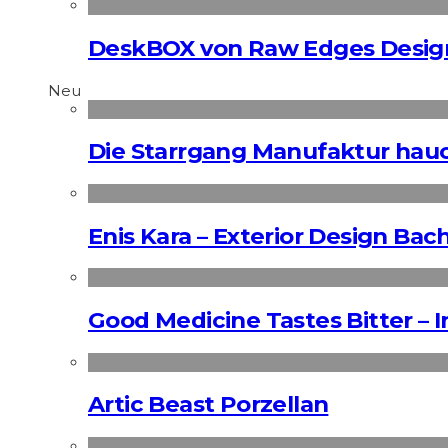
DeskBOX von Raw Edges Desig
Neu
Die Starrgang Manufaktur hauc
Enis Kara – Exterior Design Bac
Good Medicine Tastes Bitter – 
Artic Beast Porzellan