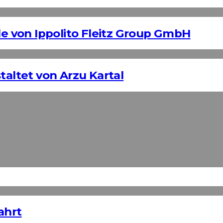
 von Ippolito Fleitz Group GmbH
taltet von Arzu Kartal
ahrt