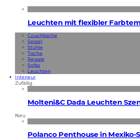
Leuchten mit flexibler Farbte
Couchtische
Sessel
Stühle
Tische
Regale
Sofas
Leuchten
Interieur
Zufällig
Molteni&C Dada Leuchten Szen
Neu
Polanco Penthouse in Mexiko-