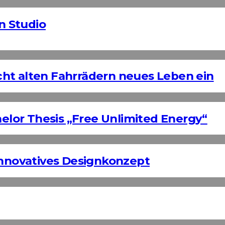
n Studio
ht alten Fahrrädern neues Leben ein
helor Thesis „Free Unlimited Energy“
Innovatives Designkonzept