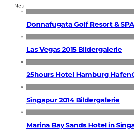
Neu
Donnafugata Golf Resort & SPA
Las Vegas 2015 Bildergalerie
25hours Hotel Hamburg HafenC
Singapur 2014 Bildergalerie
Marina Bay Sands Hotel in Singa