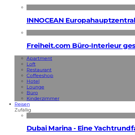
INNOCEAN Europahauptzentrale
Freiheit.com Büro-Interieur ges
Apart­ment
Loft
Restaurant
Coffeeshop
Hotel
Lounge
Büro
Kinderzimmer
Reisen
Zufällig
Dubai Marina - Eine Yachtrundf