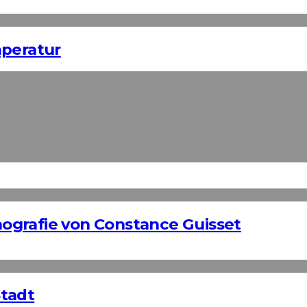
mperatur
ografie von Constance Guisset
Stadt