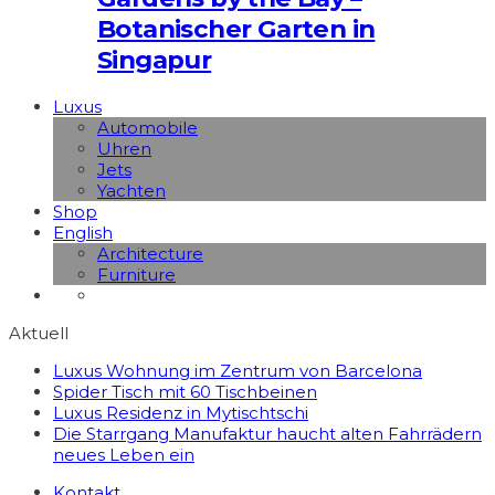
Botanischer Garten in
Singapur
Luxus
Automobile
Uhren
Jets
Yachten
Shop
English
Architecture
Furniture
Aktuell
Luxus Wohnung im Zentrum von Barcelona
Spider Tisch mit 60 Tischbeinen
Luxus Residenz in Mytischtschi
Die Starrgang Manufaktur haucht alten Fahrrädern
neues Leben ein
Kontakt