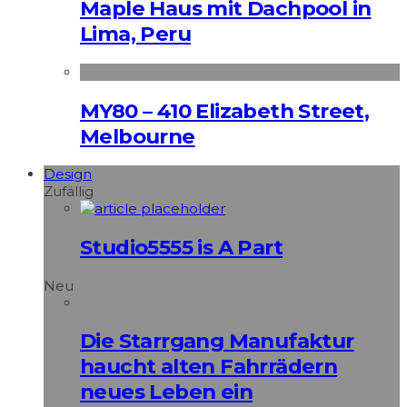
Maple Haus mit Dachpool in
Lima, Peru
MY80 – 410 Elizabeth Street,
Melbourne
Design
Zufällig
Studio5555 is A Part
Neu
Die Starrgang Manufaktur
haucht alten Fahrrädern
neues Leben ein