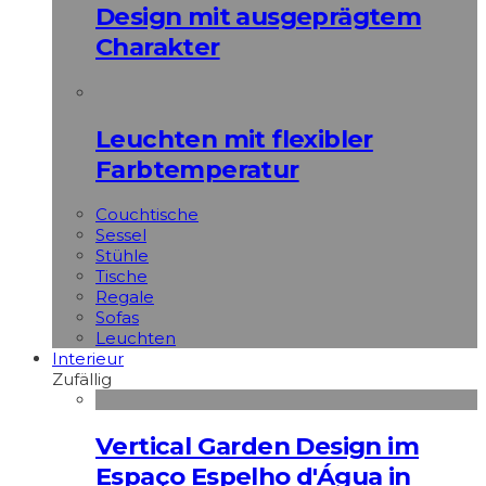
Design mit ausgeprägtem
Charakter
Leuchten mit flexibler
Farbtemperatur
Couchtische
Sessel
Stühle
Tische
Regale
Sofas
Leuchten
Interieur
Zufällig
Vertical Garden Design im
Espaço Espelho d'Água in