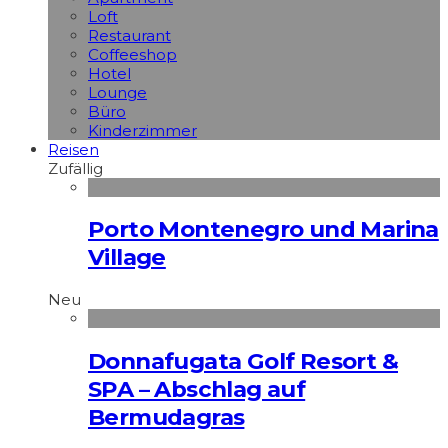
Loft
Restaurant
Coffeeshop
Hotel
Lounge
Büro
Kinderzimmer
Reisen
Zufällig
Porto Montenegro und Marina
Village
Neu
Donnafugata Golf Resort &
SPA – Abschlag auf
Bermudagras