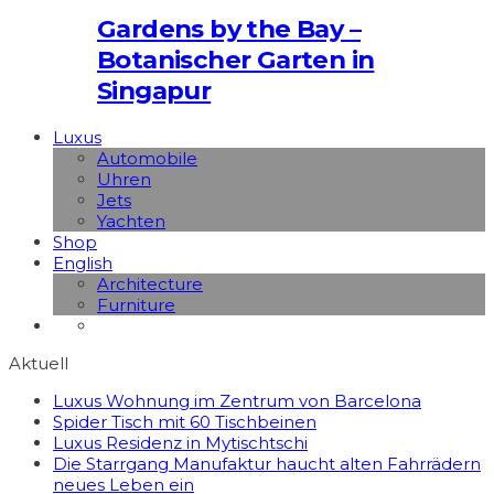
Gardens by the Bay –
Botanischer Garten in
Singapur
Luxus
Automobile
Uhren
Jets
Yachten
Shop
English
Architecture
Furniture
Aktuell
Luxus Wohnung im Zentrum von Barcelona
Spider Tisch mit 60 Tischbeinen
Luxus Residenz in Mytischtschi
Die Starrgang Manufaktur haucht alten Fahrrädern
neues Leben ein