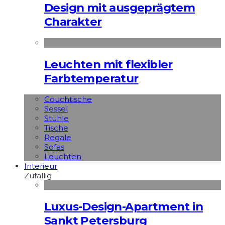
Design mit ausgeprägtem
Charakter
Leuchten mit flexibler
Farbtemperatur
Couchtische
Sessel
Stühle
Tische
Regale
Sofas
Leuchten
Interieur
Zufällig
Luxus-Design-Apartment in
Sankt Petersburg