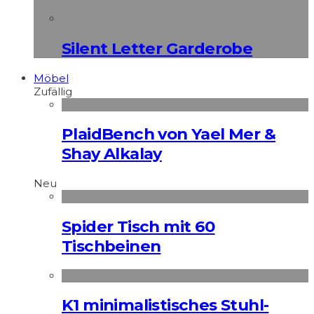
Silent Letter Garderobe
Möbel
Zufällig
PlaidBench von Yael Mer &
Shay Alkalay
Neu
Spider Tisch mit 60
Tischbeinen
K1 minimalistisches Stuhl-