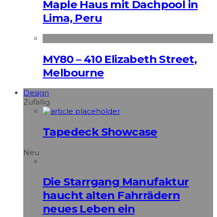
Maple Haus mit Dachpool in
Lima, Peru
MY80 – 410 Elizabeth Street,
Melbourne
Design
Zufällig
Tapedeck Showcase
Neu
Die Starrgang Manufaktur
haucht alten Fahrrädern
neues Leben ein