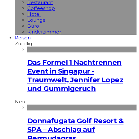
Restaurant
Coffeeshop
Hotel
Lounge
Büro
Kinderzimmer
Reisen
Zufällig
Das Formel 1 Nachtrennen
Event in Singapur -
Traumwelt, Jennifer Lopez
und Gummigeruch
Neu
Donnafugata Golf Resort &
SPA – Abschlag auf
Bermudagras