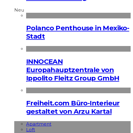
Neu
Polanco Penthouse in Mexiko-
Stadt
INNOCEAN
Europahauptzentrale von
Ippolito Fleitz Group GmbH
Freiheit.com Büro-Interieur
gestaltet von Arzu Kartal
Apart­ment
Loft