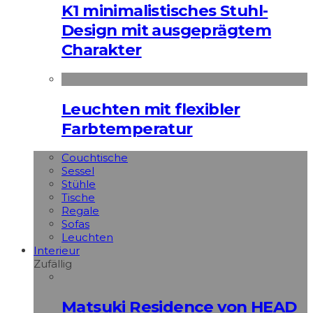
K1 minimalistisches Stuhl-
Design mit ausgeprägtem
Charakter
Leuchten mit flexibler
Farbtemperatur
Couchtische
Sessel
Stühle
Tische
Regale
Sofas
Leuchten
Interieur
Zufällig
Matsuki Residence von HEAD