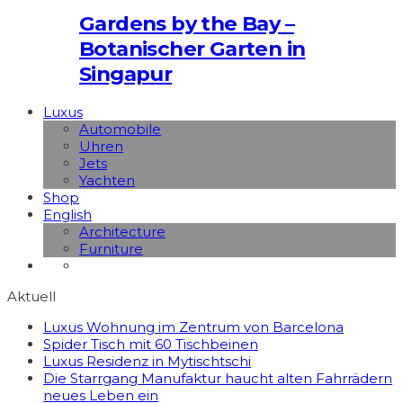
Gardens by the Bay –
Botanischer Garten in
Singapur
Luxus
Automobile
Uhren
Jets
Yachten
Shop
English
Architecture
Furniture
Aktuell
Luxus Wohnung im Zentrum von Barcelona
Spider Tisch mit 60 Tischbeinen
Luxus Residenz in Mytischtschi
Die Starrgang Manufaktur haucht alten Fahrrädern
neues Leben ein