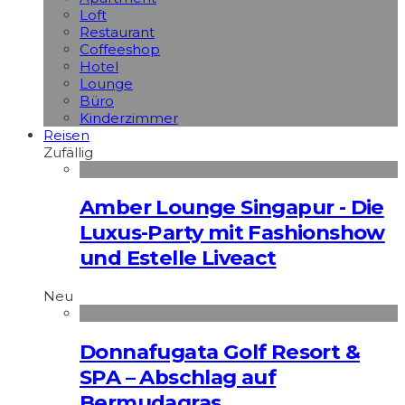
Loft
Restaurant
Coffeeshop
Hotel
Lounge
Büro
Kinderzimmer
Reisen
Zufällig
Amber Lounge Singapur - Die
Luxus-Party mit Fashionshow
und Estelle Liveact
Neu
Donnafugata Golf Resort &
SPA – Abschlag auf
Bermudagras