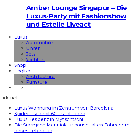
Amber Lounge Singapur – Die
Luxus-Party mit Fashionshow
und Estelle Liveact
Luxus
Automobile
Uhren
Jets
Yachten
Shop
English
Architecture
Furniture
Aktuell
Luxus Wohnung im Zentrum von Barcelona
Spider Tisch mit 60 Tischbeinen
Luxus Residenz in Mytischtschi
Die Starrgang Manufaktur haucht alten Fahrrädern
neues Leben ein