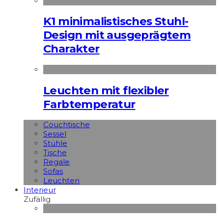
K1 minimalistisches Stuhl-
Design mit ausgeprägtem
Charakter
Leuchten mit flexibler
Farbtemperatur
Couchtische
Sessel
Stühle
Tische
Regale
Sofas
Leuchten
Interieur
Zufällig