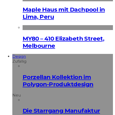
Maple Haus mit Dachpool in
Lima, Peru
MY80 – 410 Elizabeth Street,
Melbourne
Design
Zufällig
Porzellan Kollektion im
Polygon-Produktdesign
Neu
Die Starrgang Manufaktur