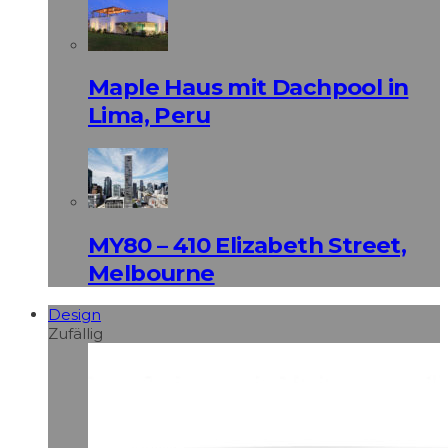
Maple Haus mit Dachpool in
Lima, Peru
MY80 – 410 Elizabeth Street,
Melbourne
Design
Zufällig