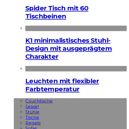
Spider Tisch mit 60
Tischbeinen
K1 minimalistisches Stuhl-
Design mit ausgeprägtem
Charakter
Leuchten mit flexibler
Farbtemperatur
Couchtische
Sessel
Stühle
Tische
Regale
Sofas