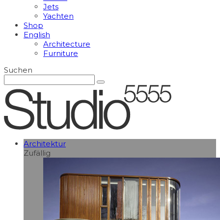
Jets
Yachten
Shop
English
Architecture
Furniture
Suchen
Architektur
Zufällig