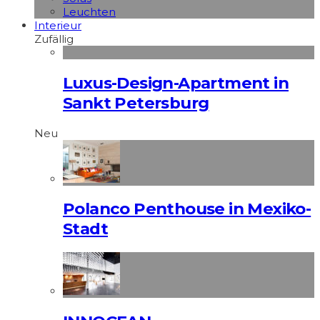
Leuchten
Interieur
Zufällig
Luxus-Design-Apartment in
Sankt Petersburg
Neu
Polanco Penthouse in Mexiko-
Stadt