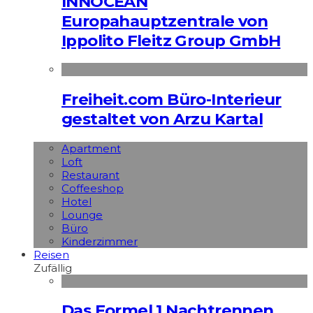
INNOCEAN
Europahauptzentrale von
Ippolito Fleitz Group GmbH
Freiheit.com Büro-Interieur
gestaltet von Arzu Kartal
Apart­ment
Loft
Restaurant
Coffeeshop
Hotel
Lounge
Büro
Kinderzimmer
Reisen
Zufällig
Das Formel 1 Nachtrennen