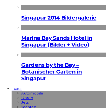
Singapur 2014 Bildergalerie
Marina Bay Sands Hotel in
Singapur (Bilder + Video)
Gardens by the Bay –
Botanischer Garten in
Singapur
Luxus
Automobile
Uhren
Jets
Yachten