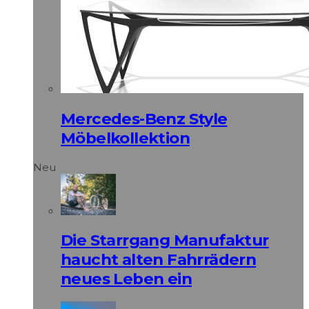
Mercedes-Benz Style
Möbelkollektion
Neu
Die Starrgang Manufaktur
haucht alten Fahrrädern
neues Leben ein