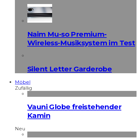
Naim Mu-so Premium-
Wireless-Musiksystem im Test
Silent Letter Garderobe
Möbel
Zufällig
Vauni Globe freistehender
Kamin
Neu