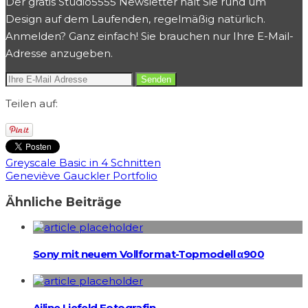
Der gratis Studio5555 Newsletter hält Sie rund um
Design auf dem Laufenden, regelmäßig natürlich.
Anmelden? Ganz einfach! Sie brauchen nur Ihre E-Mail-
Adresse anzugeben.
Teilen auf:
Greyscale Basic in 4 Schnitten
Geneviève Gauckler Portfolio
Ähnliche Beiträge
Sony mit neuem Vollformat-Topmodell α900
Ailine Liefeld Fotografin