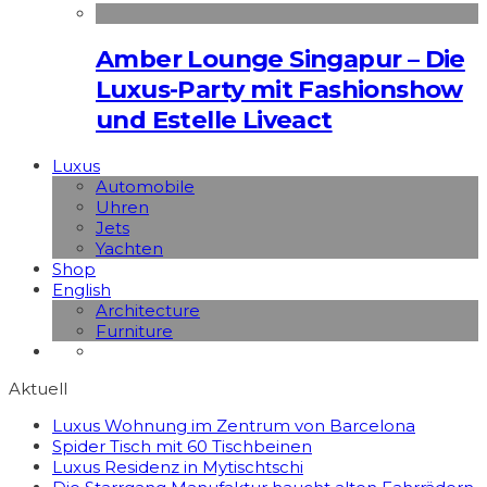
Amber Lounge Singapur – Die
Luxus-Party mit Fashionshow
und Estelle Liveact
Luxus
Automobile
Uhren
Jets
Yachten
Shop
English
Architecture
Furniture
Aktuell
Luxus Wohnung im Zentrum von Barcelona
Spider Tisch mit 60 Tischbeinen
Luxus Residenz in Mytischtschi