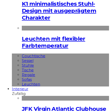
K1 minimalistisches Stuhl-
Design mit ausgeprägtem
Charakter
Leuchten mit flexibler
Farbtemperatur
Couchtische
Sessel
Stühle
Tische
Regale
Sofas
Leuchten
Interieur
Zufällig
JFK Virgin Atlantic Clubhouse