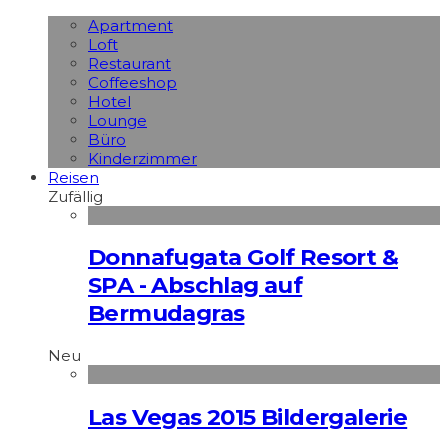
Apart­ment
Loft
Restaurant
Coffeeshop
Hotel
Lounge
Büro
Kinderzimmer
Reisen
Zufällig
Donnafugata Golf Resort &
SPA - Abschlag auf
Bermudagras
Neu
Las Vegas 2015 Bildergalerie