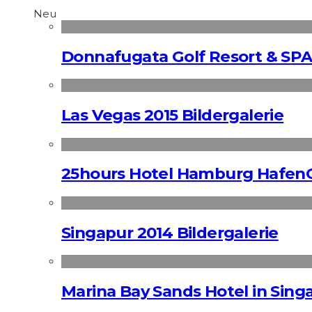
Neu
Donnafugata Golf Resort & SPA
Las Vegas 2015 Bildergalerie
25hours Hotel Hamburg HafenC
Singapur 2014 Bildergalerie
Marina Bay Sands Hotel in Singa