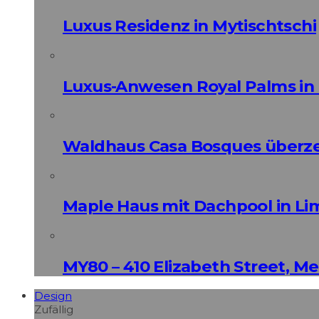
Luxus Residenz in Mytischtschi
Luxus-Anwesen Royal Palms in 
Waldhaus Casa Bosques überz
Maple Haus mit Dachpool in Li
MY80 – 410 Elizabeth Street, M
Design
Zufällig