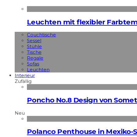
Leuchten mit flexibler Farbte
Couchtische
Sessel
Stühle
Tische
Regale
Sofas
Leuchten
Interieur
Zufällig
Poncho No.8 Design von Somet
Neu
Polanco Penthouse in Mexiko-