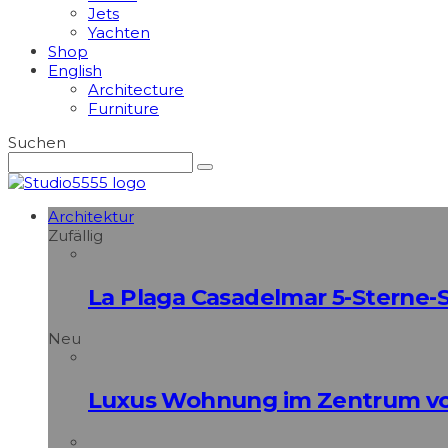
Jets
Yachten
Shop
English
Architecture
Furniture
Suchen
Architektur
Zufällig
La Plaga Casadelmar 5-Sterne-
Neu
Luxus Wohnung im Zentrum vo