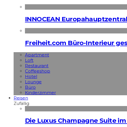
INNOCEAN Europahauptzentrale
Freiheit.com Büro-Interieur ges
Apart­ment
Loft
Restaurant
Coffeeshop
Hotel
Lounge
Büro
Kinderzimmer
Reisen
Zufällig
Die Luxus Champagne Suite im