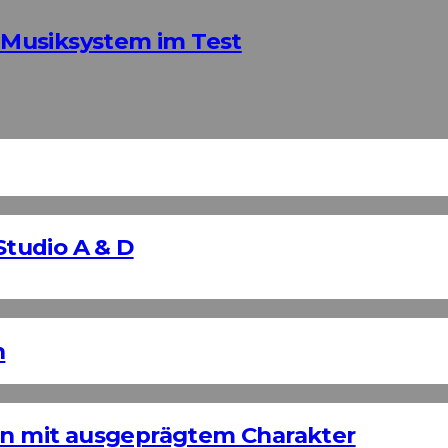
Musiksystem im Test
Studio A & D
n
ign mit ausgeprägtem Charakter