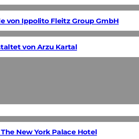
 von Ippolito Fleitz Group GmbH
taltet von Arzu Kartal
 The New York Palace Hotel