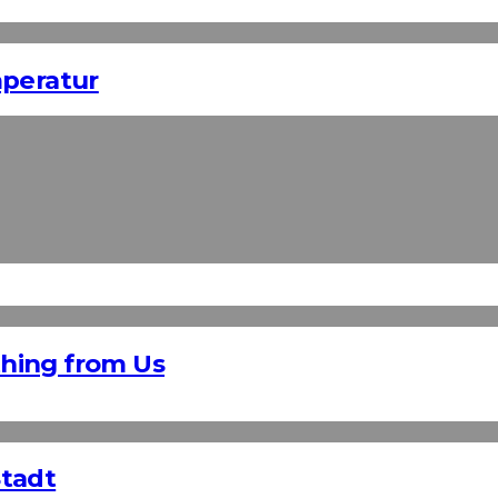
mperatur
hing from Us
Stadt