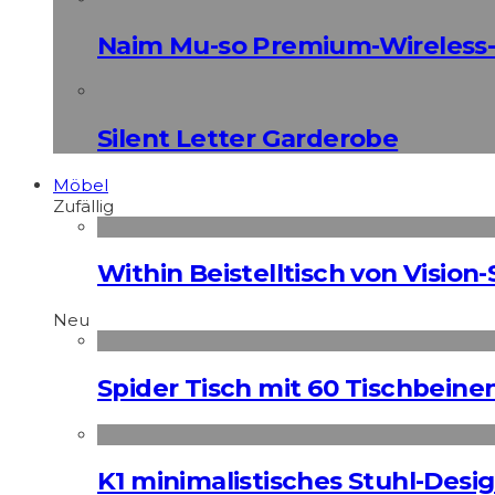
Naim Mu-so Premium-Wireless-
Silent Letter Garderobe
Möbel
Zufällig
Within Beistelltisch von Vision-
Neu
Spider Tisch mit 60 Tischbeine
K1 minimalistisches Stuhl-Des