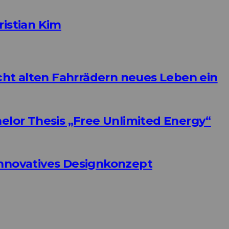
ristian Kim
ht alten Fahrrädern neues Leben ein
helor Thesis „Free Unlimited Energy“
Innovatives Designkonzept