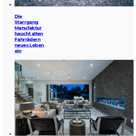
Die
Starrgang
Manufaktur
haucht alten
Fahrrädern
neues Leben
ein