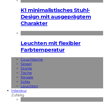
K1 minimalistisches Stuhl-
Design mit ausgeprägtem
Charakter
Leuchten mit flexibler
Farbtemperatur
Couchtische
Sessel
Stühle
Tische
Regale
Sofas
Leuchten
Interieur
Zufällig