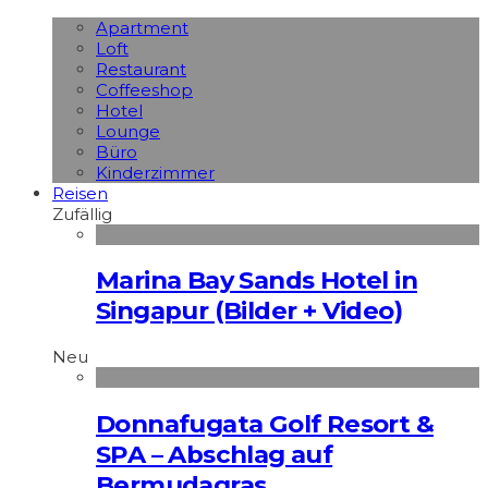
Apart­ment
Loft
Restaurant
Coffeeshop
Hotel
Lounge
Büro
Kinderzimmer
Reisen
Zufällig
Marina Bay Sands Hotel in
Singapur (Bilder + Video)
Neu
Donnafugata Golf Resort &
SPA – Abschlag auf
Bermudagras