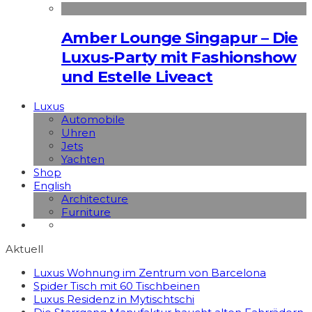
Amber Lounge Singapur – Die
Luxus-Party mit Fashionshow
und Estelle Liveact
Luxus
Automobile
Uhren
Jets
Yachten
Shop
English
Architecture
Furniture
Aktuell
Luxus Wohnung im Zentrum von Barcelona
Spider Tisch mit 60 Tischbeinen
Luxus Residenz in Mytischtschi