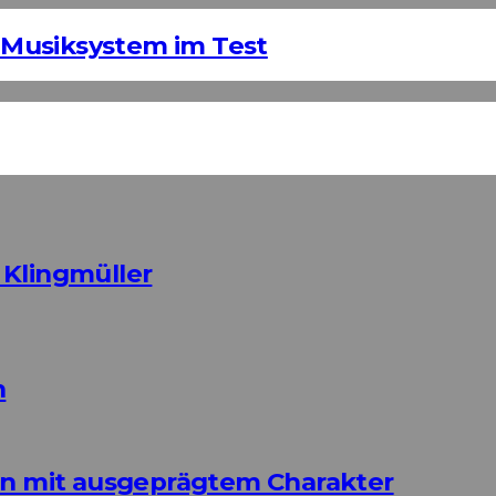
Musiksystem im Test
 Klingmüller
n
ign mit ausgeprägtem Charakter