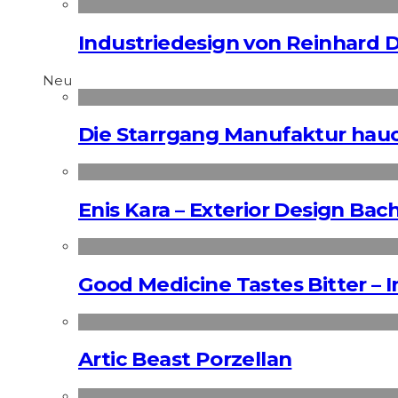
Industriedesign von Reinhard 
Neu
Die Starrgang Manufaktur hauc
Enis Kara – Exterior Design Bac
Good Medicine Tastes Bitter – 
Artic Beast Porzellan