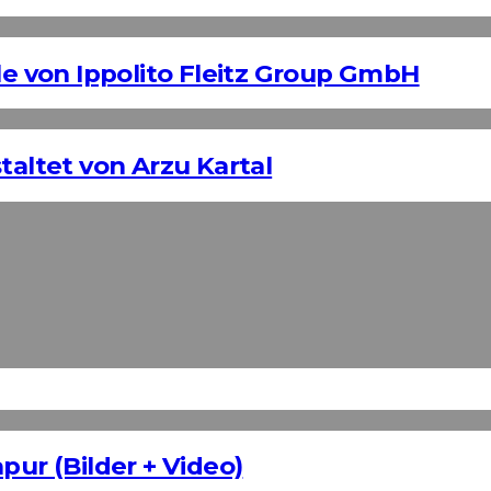
 von Ippolito Fleitz Group GmbH
taltet von Arzu Kartal
pur (Bilder + Video)