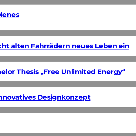
Dienes
ht alten Fahrrädern neues Leben ein
helor Thesis „Free Unlimited Energy“
Innovatives Designkonzept