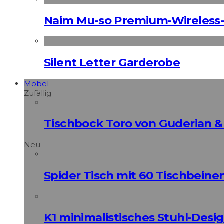
Naim Mu-so Premium-Wireless-
Silent Letter Garderobe
Möbel
Zufällig
Tischbock Toro von Guderian &
Neu
Spider Tisch mit 60 Tischbeine
K1 minimalistisches Stuhl-Des