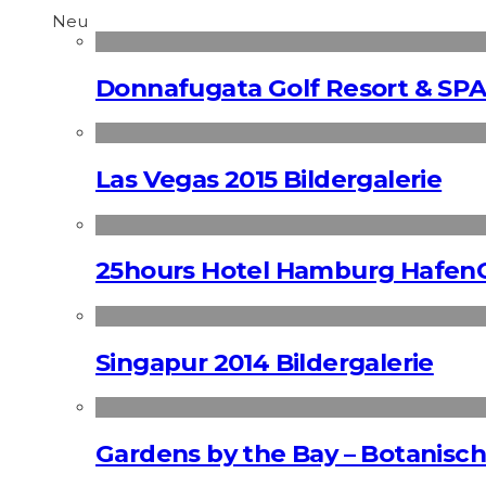
Neu
Donnafugata Golf Resort & SPA
Las Vegas 2015 Bildergalerie
25hours Hotel Hamburg HafenC
Singapur 2014 Bildergalerie
Gardens by the Bay – Botanisch