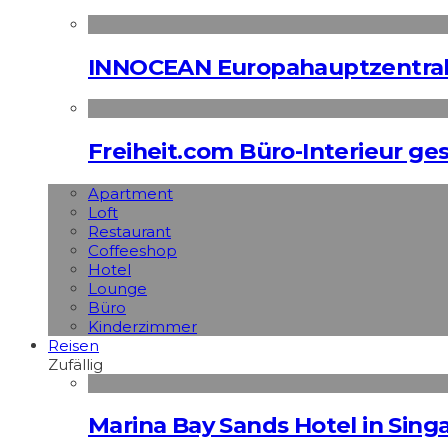
INNOCEAN Europahauptzentrale
Freiheit.com Büro-Interieur ges
Apart­ment
Loft
Restaurant
Coffeeshop
Hotel
Lounge
Büro
Kinderzimmer
Reisen
Zufällig
Marina Bay Sands Hotel in Singa