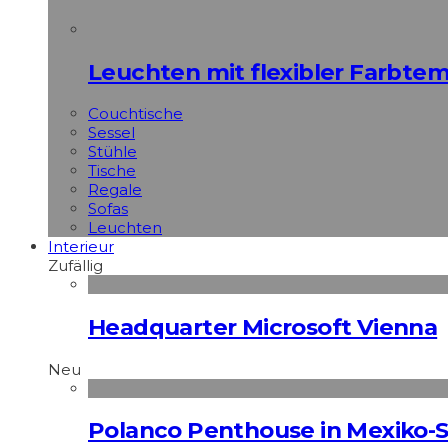
Leuchten mit flexibler Farbte
Couchtische
Sessel
Stühle
Tische
Regale
Sofas
Leuchten
Interieur
Zufällig
Headquarter Microsoft Vienna
Neu
Polanco Penthouse in Mexiko-