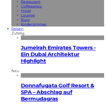
Restaurant
Coffeeshop
Hotel
Lounge
Büro
Kinderzimmer
Reisen
Zufällig
Jumeirah Emirates Towers -
Ein Dubai Architektur
Highlight
Neu
Donnafugata Golf Resort &
SPA – Abschlag auf
Bermudagras