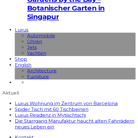
Botanischer Garten in
Singapur
Luxus
Automobile
Uhren
Jets
Yachten
Shop
English
Architecture
Furniture
Aktuell
Luxus Wohnung im Zentrum von Barcelona
Spider Tisch mit 60 Tischbeinen
Luxus Residenz in Mytischtschi
Die Starrgang Manufaktur haucht alten Fahrrädern
neues Leben ein
Kontakt