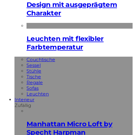
Design mit ausgeprägtem
Charakter
Leuchten mit flexibler
Farbtemperatur
Couchtische
Sessel
Stühle
Tische
Regale
Sofas
Leuchten
Interieur
Zufällig
Manhattan Micro Loft by
Specht Harpman