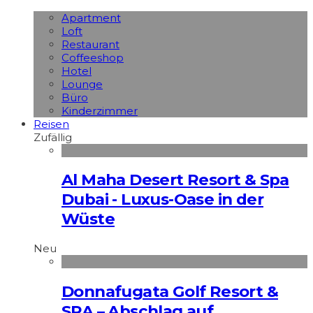
Apart­ment
Loft
Restaurant
Coffeeshop
Hotel
Lounge
Büro
Kinderzimmer
Reisen
Zufällig
Al Maha Desert Resort & Spa
Dubai - Luxus-Oase in der
Wüste
Neu
Donnafugata Golf Resort &
SPA – Abschlag auf