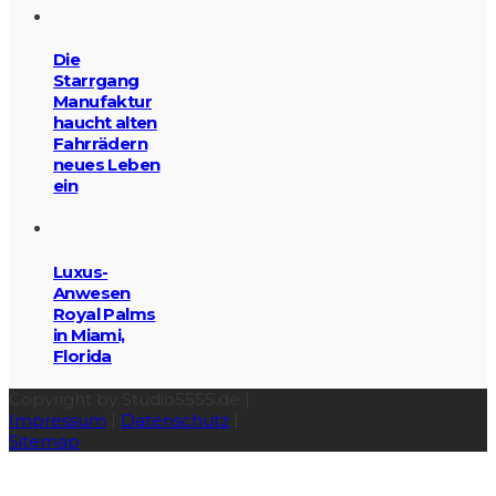
Die
Starrgang
Manufaktur
haucht alten
Fahrrädern
neues Leben
ein
Luxus-
Anwesen
Royal Palms
in Miami,
Florida
Copyright by Studio5555.de |
Impressum
|
Datenschutz
|
Sitemap