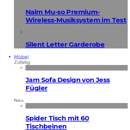
Naim Mu-so Premium-
Wireless-Musiksystem im Test
Silent Letter Garderobe
Möbel
Zufällig
Jam Sofa Design von Jess
Fügler
Neu
Spider Tisch mit 60
Tischbeinen