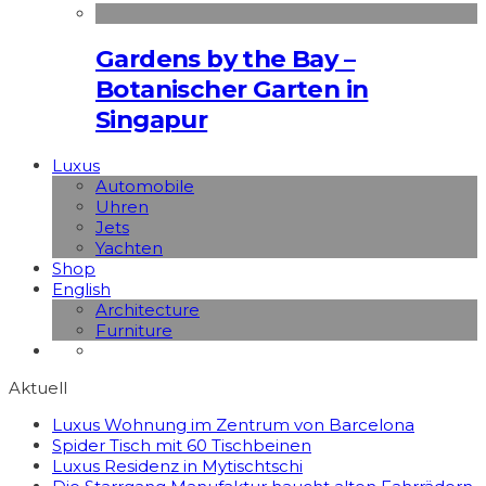
Gardens by the Bay –
Botanischer Garten in
Singapur
Luxus
Automobile
Uhren
Jets
Yachten
Shop
English
Architecture
Furniture
Aktuell
Luxus Wohnung im Zentrum von Barcelona
Spider Tisch mit 60 Tischbeinen
Luxus Residenz in Mytischtschi