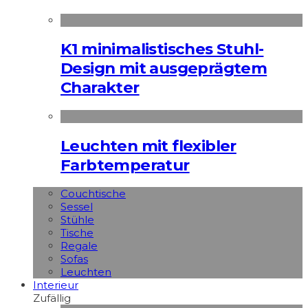
K1 minimalistisches Stuhl-
Design mit ausgeprägtem
Charakter
Leuchten mit flexibler
Farbtemperatur
Couchtische
Sessel
Stühle
Tische
Regale
Sofas
Leuchten
Interieur
Zufällig