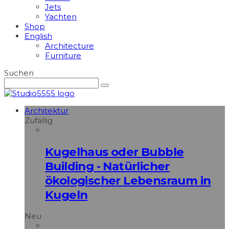
Jets
Yachten
Shop
English
Architecture
Furniture
Suchen
Architektur
Zufällig
Kugelhaus oder Bubble
Building - Natürlicher
ökologischer Lebensraum in
Kugeln
Neu