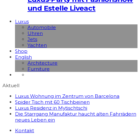
und Estelle Liveact
Luxus
Automobile
Uhren
Jets
Yachten
Shop
English
Architecture
Furniture
Aktuell
Luxus Wohnung im Zentrum von Barcelona
Spider Tisch mit 60 Tischbeinen
Luxus Residenz in Mytischtschi
Die Starrgang Manufaktur haucht alten Fahrrädern
neues Leben ein
Kontakt