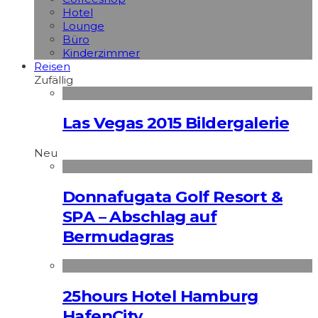
Hotel
Lounge
Büro
Kinderzimmer
Reisen
Zufällig
Las Vegas 2015 Bildergalerie
Neu
Donnafugata Golf Resort &
SPA – Abschlag auf
Bermudagras
25hours Hotel Hamburg
HafenCity