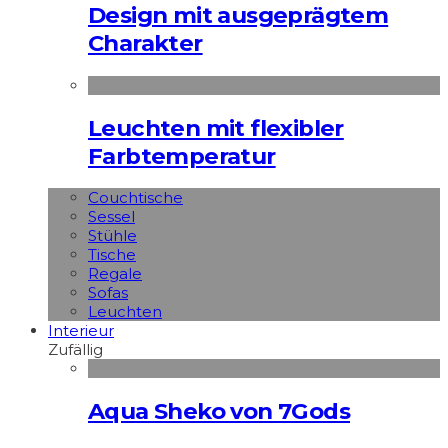
Design mit ausgeprägtem
Charakter
Leuchten mit flexibler
Farbtemperatur
Couchtische
Sessel
Stühle
Tische
Regale
Sofas
Leuchten
Interieur
Zufällig
Aqua Sheko von 7Gods