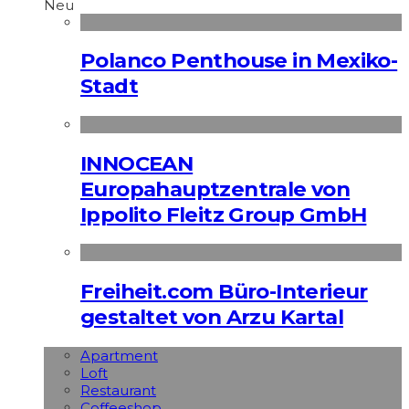
Neu
Polanco Penthouse in Mexiko-
Stadt
INNOCEAN
Europahauptzentrale von
Ippolito Fleitz Group GmbH
Freiheit.com Büro-Interieur
gestaltet von Arzu Kartal
Apart­ment
Loft
Restaurant
Coffeeshop