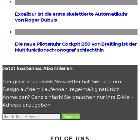
Excalibur ist die erste skelettierte Automatikuhr
von Roger Dubuis
Die neue Pilotenuhr Cockpit B50 von Breitling ist der
Multifunktionschronograf schlechthin
Jetzt kostenlos Abonnieren
Der gratis Studio5555 Newsletter hält Sie rund um
Design auf dem Laufenden, regelmäßig natürlich.
Anmelden? Ganz einfach! Sie brauchen nur Ihre E-Mail-
Adresse anzugeben.
FOLGE UNS