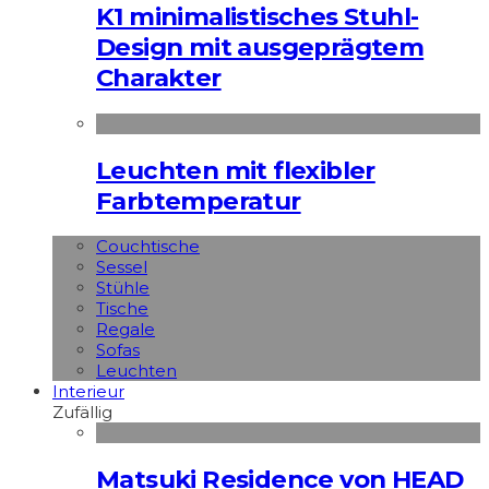
K1 minimalistisches Stuhl-
Design mit ausgeprägtem
Charakter
Leuchten mit flexibler
Farbtemperatur
Couchtische
Sessel
Stühle
Tische
Regale
Sofas
Leuchten
Interieur
Zufällig
Matsuki Residence von HEAD