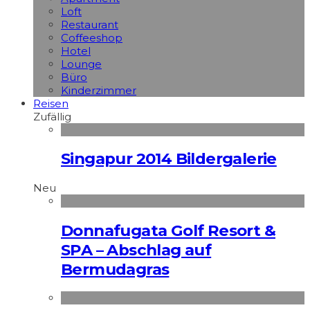
Loft
Restaurant
Coffeeshop
Hotel
Lounge
Büro
Kinderzimmer
Reisen
Zufällig
Singapur 2014 Bildergalerie
Neu
Donnafugata Golf Resort &
SPA – Abschlag auf
Bermudagras