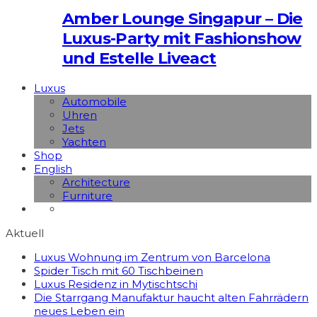
Amber Lounge Singapur – Die
Luxus-Party mit Fashionshow
und Estelle Liveact
Luxus
Automobile
Uhren
Jets
Yachten
Shop
English
Architecture
Furniture
Aktuell
Luxus Wohnung im Zentrum von Barcelona
Spider Tisch mit 60 Tischbeinen
Luxus Residenz in Mytischtschi
Die Starrgang Manufaktur haucht alten Fahrrädern
neues Leben ein