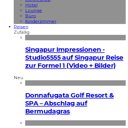
Hotel
Lounge
Büro
Kinderzimmer
Reisen
Zufällig
Singapur Impressionen -
Studio5555 auf Singapur Reise
zur Formel 1 (Video + Bilder)
Neu
Donnafugata Golf Resort &
SPA – Abschlag auf
Bermudagras