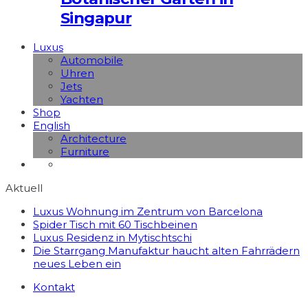
Singapur
Luxus
Automobile
Uhren
Jets
Yachten
Shop
English
Architecture
Furniture
Aktuell
Luxus Wohnung im Zentrum von Barcelona
Spider Tisch mit 60 Tischbeinen
Luxus Residenz in Mytischtschi
Die Starrgang Manufaktur haucht alten Fahrrädern
neues Leben ein
Kontakt