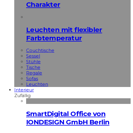
Charakter
Leuchten mit flexibler
Farbtemperatur
Couchtische
Sessel
Stühle
Tische
Regale
Sofas
Leuchten
Interieur
Zufällig
SmartDigital Office von
IONDESIGN GmbH Berlin