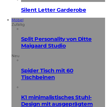
Silent Letter Garderobe
Möbel
Zufällig
Split Personality von Ditte
Maigaard Studio
Neu
Spider Tisch mit 60
Tischbeinen
K1 minimalistisches Stuhl-
Design mit ausgeprägtem