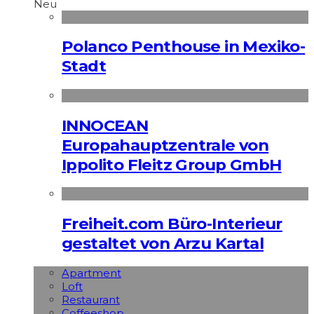
Neu
Polanco Penthouse in Mexiko-
Stadt
INNOCEAN
Europahauptzentrale von
Ippolito Fleitz Group GmbH
Freiheit.com Büro-Interieur
gestaltet von Arzu Kartal
Apart­ment
Loft
Restaurant
Coffeeshop