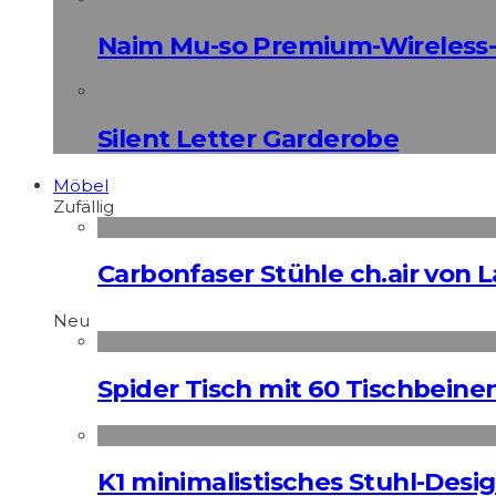
Naim Mu-so Premium-Wireless-
Silent Letter Garderobe
Möbel
Zufällig
Carbonfaser Stühle ch.air von L
Neu
Spider Tisch mit 60 Tischbeine
K1 minimalistisches Stuhl-Des