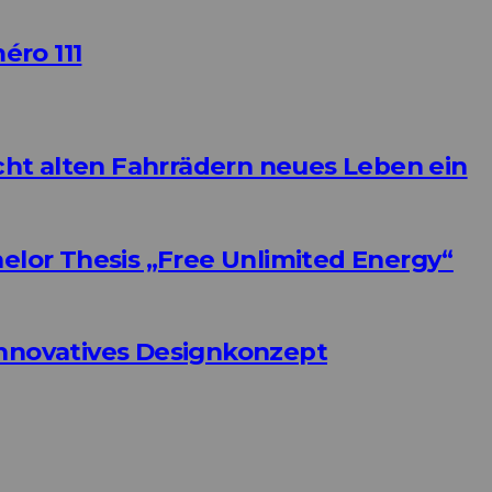
éro 111
ht alten Fahrrädern neues Leben ein
helor Thesis „Free Unlimited Energy“
Innovatives Designkonzept