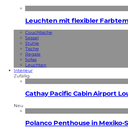
Leuchten mit flexibler Farbte
Couchtische
Sessel
Stühle
Tische
Regale
Sofas
Leuchten
Interieur
Zufällig
Cathay Pacific Cabin Airport L
Neu
Polanco Penthouse in Mexiko-