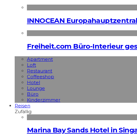
INNOCEAN Europahauptzentrale
Freiheit.com Büro-Interieur ges
Apart­ment
Loft
Restaurant
Coffeeshop
Hotel
Lounge
Büro
Kinderzimmer
Reisen
Zufällig
Marina Bay Sands Hotel in Singa