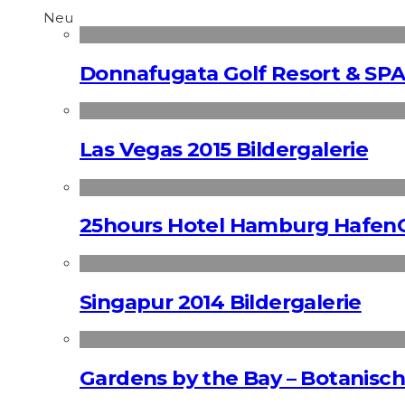
Neu
Donnafugata Golf Resort & SPA
Las Vegas 2015 Bildergalerie
25hours Hotel Hamburg HafenC
Singapur 2014 Bildergalerie
Gardens by the Bay – Botanisch