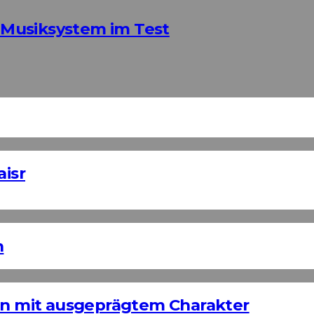
Musiksystem im Test
aisr
n
ign mit ausgeprägtem Charakter