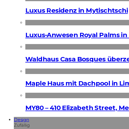
Luxus Residenz in Mytischtschi
Luxus-Anwesen Royal Palms in 
Waldhaus Casa Bosques überz
Maple Haus mit Dachpool in Li
MY80 – 410 Elizabeth Street, M
Design
Zufällig