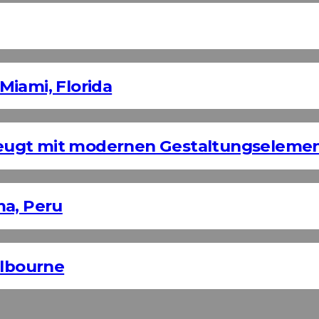
Miami, Florida
eugt mit modernen Gestaltungseleme
ma, Peru
elbourne