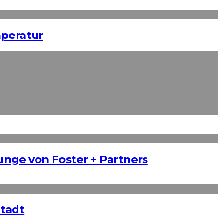
mperatur
ounge von Foster + Partners
Stadt