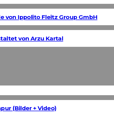
 von Ippolito Fleitz Group GmbH
taltet von Arzu Kartal
pur (Bilder + Video)