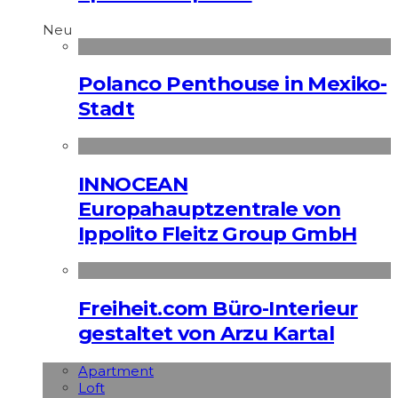
Neu
Polanco Penthouse in Mexiko-
Stadt
INNOCEAN
Europahauptzentrale von
Ippolito Fleitz Group GmbH
Freiheit.com Büro-Interieur
gestaltet von Arzu Kartal
Apart­ment
Loft