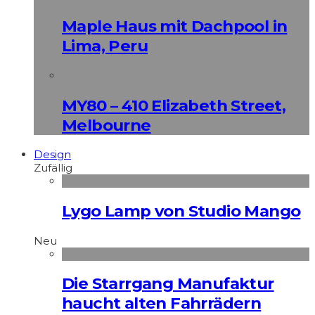
Maple Haus mit Dachpool in
Lima, Peru
MY80 – 410 Elizabeth Street,
Melbourne
Design
Zufällig
Lygo Lamp von Studio Mango
Neu
Die Starrgang Manufaktur
haucht alten Fahrrädern