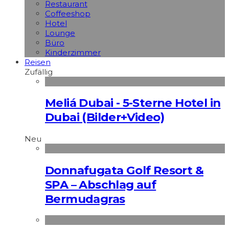
Restaurant
Coffeeshop
Hotel
Lounge
Büro
Kinderzimmer
Reisen
Zufällig
Meliá Dubai - 5-Sterne Hotel in
Dubai (Bilder+Video)
Neu
Donnafugata Golf Resort &
SPA – Abschlag auf
Bermudagras