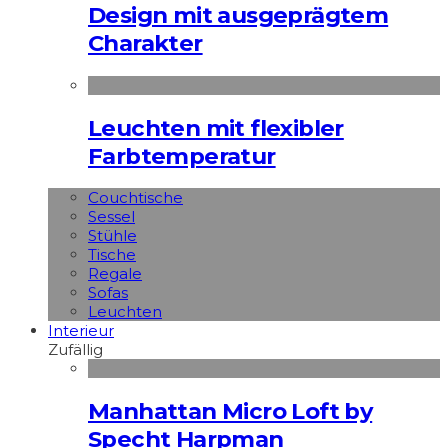
Design mit ausgeprägtem
Charakter
Leuchten mit flexibler
Farbtemperatur
Couchtische
Sessel
Stühle
Tische
Regale
Sofas
Leuchten
Interieur
Zufällig
Manhattan Micro Loft by
Specht Harpman