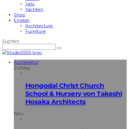
Jets
Yachten
Shop
English
Architecture
Furniture
Suchen
Architektur
Zufällig
Hongodai Christ Church
School & Nursery von Takeshi
Hosaka Architects
Neu