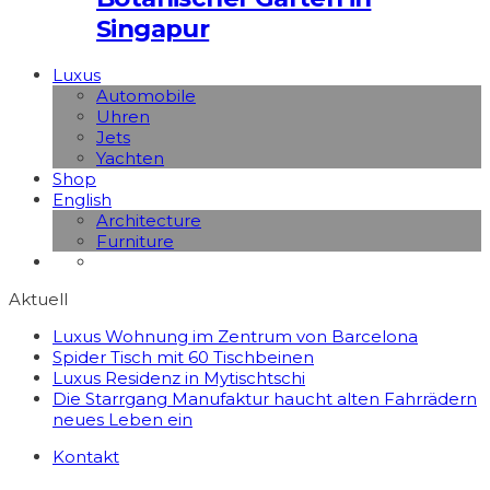
Singapur
Luxus
Automobile
Uhren
Jets
Yachten
Shop
English
Architecture
Furniture
Aktuell
Luxus Wohnung im Zentrum von Barcelona
Spider Tisch mit 60 Tischbeinen
Luxus Residenz in Mytischtschi
Die Starrgang Manufaktur haucht alten Fahrrädern
neues Leben ein
Kontakt