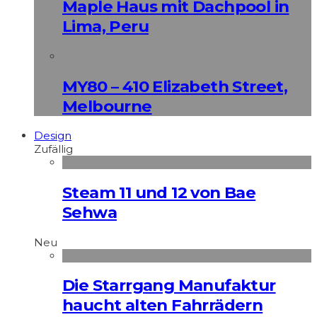
Maple Haus mit Dachpool in
Lima, Peru
MY80 – 410 Elizabeth Street,
Melbourne
Design
Zufällig
Steam 11 und 12 von Bae
Sehwa
Neu
Die Starrgang Manufaktur
haucht alten Fahrrädern