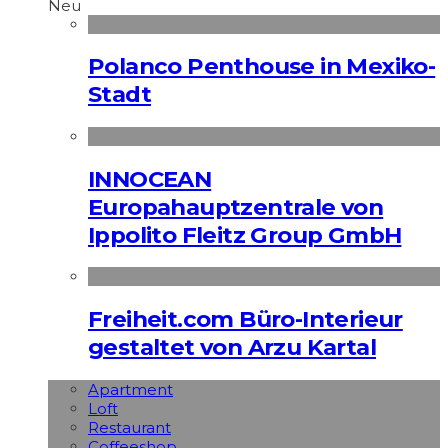
Neu
Polanco Penthouse in Mexiko-
Stadt
INNOCEAN
Europahauptzentrale von
Ippolito Fleitz Group GmbH
Freiheit.com Büro-Interieur
gestaltet von Arzu Kartal
Apart­ment
Loft
Restaurant
Coffeeshop