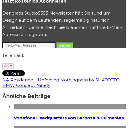
Jetzt kostenlos Abonnieren
Der gratis Studio5555 Newsletter hält Sie rund um
Design auf dem Laufenden, regelmäßig natürlich.
Anmelden? Ganz einfach! Sie brauchen nur Ihre E-Mail-
Adresse anzugeben.
Teilen auf:
S.A Residence – Unfolding Nothingness by SHATOTTO
BMW Concept Ninety
Ähnliche Beiträge
Vodafone Headquarters von Barbosa & Guimarães