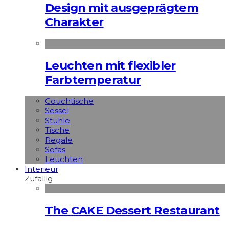
Design mit ausgeprägtem
Charakter
Leuchten mit flexibler
Farbtemperatur
Couchtische
Sessel
Stühle
Tische
Regale
Sofas
Leuchten
Interieur
Zufällig
The CAKE Dessert Restaurant