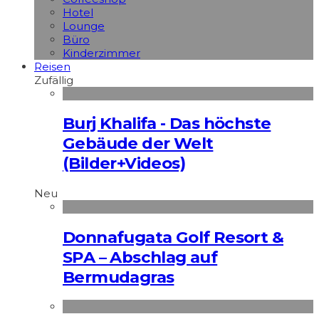
Hotel
Lounge
Büro
Kinderzimmer
Reisen
Zufällig
Burj Khalifa - Das höchste
Gebäude der Welt
(Bilder+Videos)
Neu
Donnafugata Golf Resort &
SPA – Abschlag auf
Bermudagras