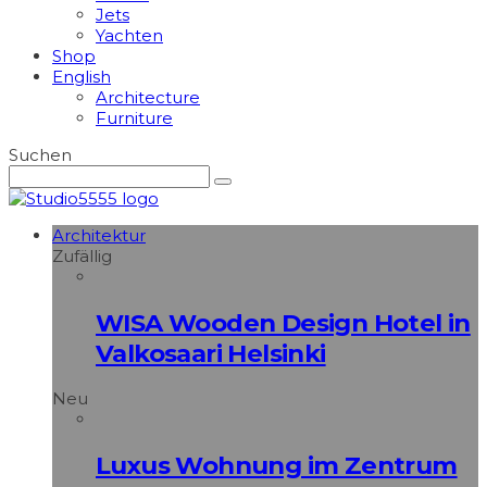
Jets
Yachten
Shop
English
Architecture
Furniture
Suchen
Architektur
Zufällig
WISA Wooden Design Hotel in
Valkosaari Helsinki
Neu
Luxus Wohnung im Zentrum