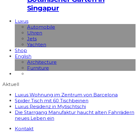
Singapur
Luxus
Automobile
Uhren
Jets
Yachten
Shop
English
Architecture
Furniture
Aktuell
Luxus Wohnung im Zentrum von Barcelona
Spider Tisch mit 60 Tischbeinen
Luxus Residenz in Mytischtschi
Die Starrgang Manufaktur haucht alten Fahrrädern
neues Leben ein
Kontakt